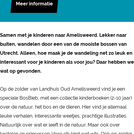
r
n
Meer informatie
o
V
V
o
o
o
r
o
o
l
Samen met je kinderen naar Amelisweerd. Lekker naar
r
r
e
buiten, wandelen door een van de mooiste bossen van
l
l
z
Utrecht. Alleen, hoe maak je de wandeling net zo leuk en
e
e
e
interessant voor je kinderen als voor jou? Daar hebben we
z
z
n
wat op gevonden.
e
e
i
n
n
n
Op de zolder van Landhuis Oud Amelisweerd vind je een
i
i
d
speciale BosBieb, met een collectie kinderboeken (2-10 jaar)
n
n
e
over de natuur, het bos en de dieren. Hier vind je allemaal
d
d
B
leuke verhalen, interessante weetjes, prachtige illustraties.
e
e
o
Natuurlijk over wat er leeft in de natuur. Maar ook over
B
B
s
kastelen en prinsessen. Voor elk kind wat wils. Ook op zolder