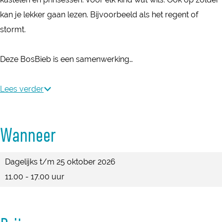
o
o
B
kan je lekker gaan lezen. Bijvoorbeeld als het regent of
s
s
i
stormt.
B
B
e
i
i
b
Deze BosBieb is een samenwerking…
e
e
b
b
Lees verder
Wanneer
Dagelijks t/m 25 oktober 2026
11.00 - 17.00 uur