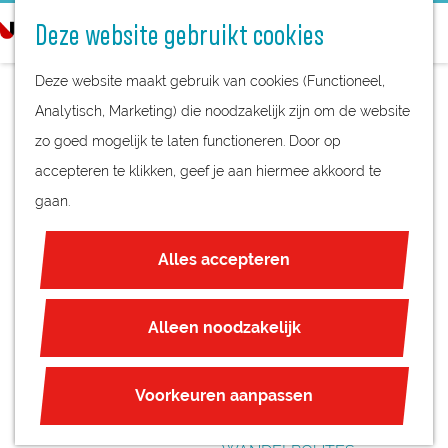
STREEKPRODUCTEN
o
Deze website gebruikt cookies
STREEKMUSEA
e
G
REGIOKAART
k
Deze website maakt gebruik van cookies (Functioneel,
a
NATUURGEBIEDEN
e
Analytisch, Marketing) die noodzakelijk zijn om de website
n
UNESCO WERELDERFGOED
n
zo goed mogelijk te laten functioneren. Door op
a
VOORLEZEN IN DE
JUBILEUM
accepteren te klikken, geef je aan hiermee akkoord te
a
BOSBIEB
gaan.
r
PLAN JE BEZOEK
d
OVERNACHTEN
Alles accepteren
e
INTERACTIEVE KAART
h
ZAKELIJKE LOCATIES
o
Alleen noodzakelijk
REGIO TIPS
m
e
ROUTES
Voorkeuren aanpassen
p
FIETSROUTES
a