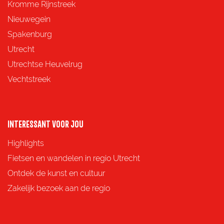
z
z
z
z
Kromme Rijnstreek
e
e
e
e
Nieuwegein
p
p
p
p
Spakenburg
a
a
a
a
Utrecht
g
g
g
g
Utrechtse Heuvelrug
i
i
i
i
Vechtstreek
n
n
n
n
a
a
a
a
o
o
o
o
INTERESSANT VOOR JOU
p
p
p
p
Highlights
F
X
e
W
Fietsen en wandelen in regio Utrecht
a
-
h
Ontdek de kunst en cultuur
c
m
a
Zakelijk bezoek aan de regio
e
a
t
b
i
s