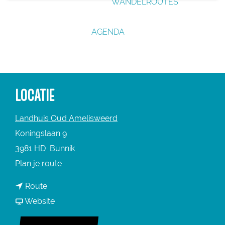
WANDELROUTES
g
e
AGENDA
LOCATIE
Landhuis Oud Amelisweerd
Koningslaan 9
3981 HD
Bunnik
n
Plan je route
a
n
Route
a
a
v
Website
r
a
a
V