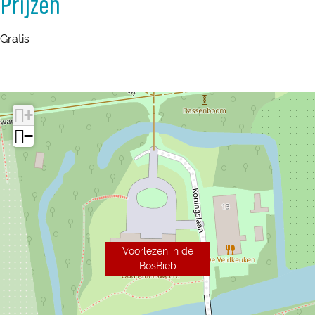
Prijzen
Gratis
+
−
Voorlezen in de
BosBieb