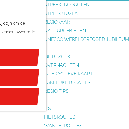
o
STREEKPRODUCTEN
e
STREEKMUSEA
k
REGIOKAART
ijk zijn om de
e
NATUURGEBIEDEN
 hiermee akkoord te
n
UNESCO WERELDERFGOED JUBILEUM
PLAN JE BEZOEK
OVERNACHTEN
INTERACTIEVE KAART
ZAKELIJKE LOCATIES
REGIO TIPS
ROUTES
FIETSROUTES
WANDELROUTES