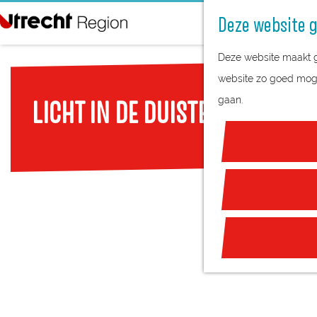
Deze website g
G
Deze website maakt ge
a
website zo goed mogel
n
gaan.
LICHT IN DE DUISTERNIS
a
a
r
d
e
h
o
m
e
p