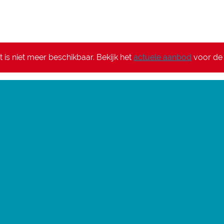
it is niet meer beschikbaar. Bekijk het
actuele aanbod
voor de 