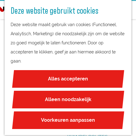
STREEKPRODUCTEN
o
Deze website gebruikt cookies
STREEKMUSEA
e
G
REGIOKAART
k
Deze website maakt gebruik van cookies (Functioneel,
a
NATUURGEBIEDEN
e
Analytisch, Marketing) die noodzakelijk zijn om de website
n
UNESCO WERELDERFGOED
n
zo goed mogelijk te laten functioneren. Door op
a
JUBILEUM
accepteren te klikken, geef je aan hiermee akkoord te
a
gaan.
r
PLAN JE BEZOEK
d
OVERNACHTEN
Alles accepteren
e
INTERACTIEVE KAART
h
ZAKELIJKE LOCATIES
o
Alleen noodzakelijk
REGIO TIPS
m
e
ROUTES
Voorkeuren aanpassen
p
FIETSROUTES
a