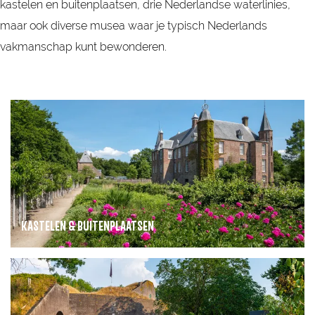
kastelen en buitenplaatsen, drie Nederlandse waterlinies,
maar ook diverse musea waar je typisch Nederlands
vakmanschap kunt bewonderen.
K
a
s
t
e
l
KASTELEN & BUITENPLAATSEN
e
n
Regio Utrecht beschikt over een aantal prachtige
W
&
kastelen en buitenplaatsen die nationale bekendheid
a
B
genieten. De weelderige pronkstukken van macht en
t