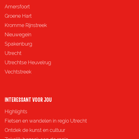
d
d
d
d
Amersfoort
e
e
e
e
Groene Hart
z
z
z
z
Kromme Rijnstreek
e
e
e
e
Nieuwegein
p
p
p
p
Spakenburg
a
a
a
a
Utrecht
g
g
g
g
Utrechtse Heuvelrug
i
i
i
i
Vechtstreek
n
n
n
n
a
a
a
a
o
o
o
o
INTERESSANT VOOR JOU
p
p
p
p
Highlights
F
X
e
W
Fietsen en wandelen in regio Utrecht
a
-
h
Ontdek de kunst en cultuur
c
m
a