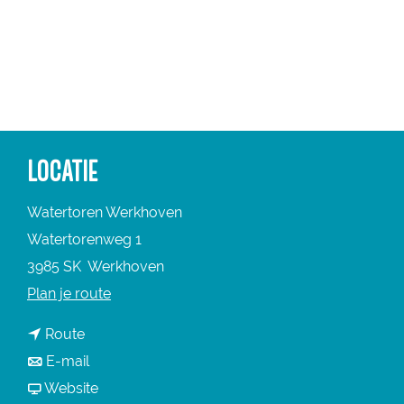
a
g
e
LOCATIE
Watertoren Werkhoven
Watertorenweg 1
3985 SK
Werkhoven
n
Plan je route
a
n
Route
a
a
n
E-mail
r
a
a
v
Website
W