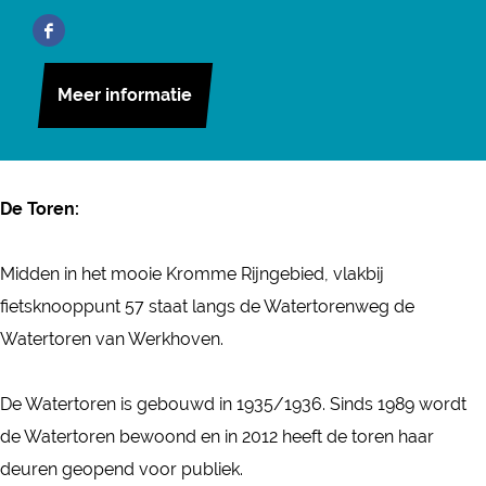
r
a
a
a
F
W
r
n
t
a
a
W
W
e
Meer informatie
c
t
a
a
r
e
e
t
t
t
b
r
e
e
o
o
t
r
r
De Toren:
r
o
o
t
t
e
k
r
o
o
Midden in het mooie Kromme Rijngebied, vlakbij
n
W
e
r
r
fietsknooppunt 57 staat langs de Watertorenweg de
W
a
n
e
e
Watertoren van Werkhoven.
e
t
W
n
n
r
e
e
W
W
De Watertoren is gebouwd in 1935/1936. Sinds 1989 wordt
k
r
r
e
e
de Watertoren bewoond en in 2012 heeft de toren haar
h
t
k
r
r
deuren geopend voor publiek.
o