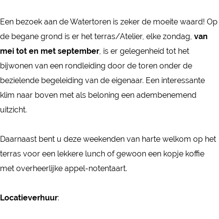
o
h
k
k
v
r
o
h
h
Een bezoek aan de Watertoren is zeker de moeite waard! Op
e
e
v
o
o
de begane grond is er het terras/Atelier, elke zondag,
van
n
n
e
v
v
mei tot en met september
, is er gelegenheid tot het
W
n
e
e
bijwonen van een rondleiding door de toren onder de
e
n
n
bezielende begeleiding van de eigenaar. Een interessante
r
klim naar boven met als beloning een adembenemend
k
uitzicht.
h
o
Daarnaast bent u deze weekenden van harte welkom op het
v
terras voor een lekkere lunch of gewoon een kopje koffie
e
met overheerlijke appel-notentaart.
n
Locatieverhuur
: