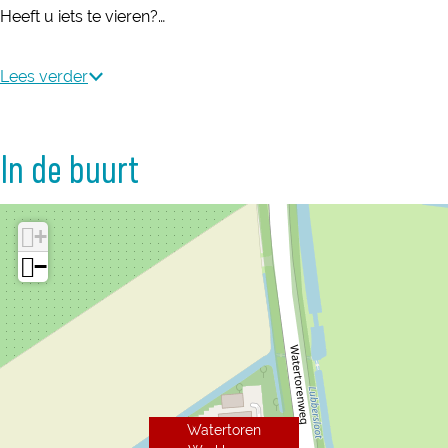
Heeft u iets te vieren?…
Lees verder
In de buurt
+
−
Watertoren