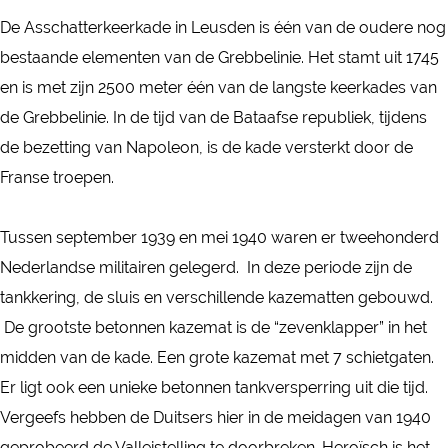
A
A
s
De Asschatterkeerkade in Leusden is één van de oudere nog
s
s
c
bestaande elementen van de Grebbelinie. Het stamt uit 1745
s
s
h
en is met zijn 2500 meter één van de langste keerkades van
c
c
a
de Grebbelinie. In de tijd van de Bataafse republiek, tijdens
h
h
t
de bezetting van Napoleon, is de kade versterkt door de
a
a
t
Franse troepen.
t
t
e
t
t
r
Tussen september 1939 en mei 1940 waren er tweehonderd
e
e
k
Nederlandse militairen gelegerd. In deze periode zijn de
r
r
e
tankkering, de sluis en verschillende kazematten gebouwd.
k
k
e
De grootste betonnen kazemat is de “zevenklapper” in het
e
e
r
midden van de kade. Een grote kazemat met 7 schietgaten.
e
e
k
Er ligt ook een unieke betonnen tankversperring uit die tijd.
r
r
a
Vergeefs hebben de Duitsers hier in de meidagen van 1940
k
k
d
geprobeerd de Valleistelling te doorbreken. Heroïsch is het