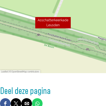
Asschatterkeerkade
Leusden
Leaflet
|
© OpenStreetMap contributors
Deel deze pagina