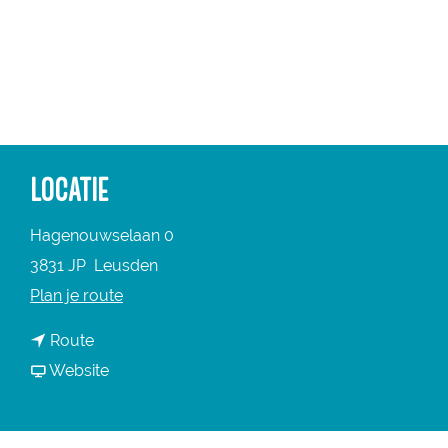
a
g
e
LOCATIE
Hagenouwselaan 0
3831 JP
Leusden
n
Plan je route
a
n
Route
a
a
v
Website
r
a
a
A
r
n
s