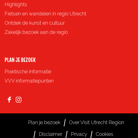
p
p
p
p
Highlights
F
X
e
W
Fietsen en wandelen in regio Utrecht
a
-
h
Ontdek de kunst en cultuur
c
m
a
Zakelijk bezoek aan de regio
e
a
t
b
i
s
o
l
A
PLAN JE BEZOEK
o
p
Praktische informatie
k
p
VVV informatiepunten
F
I
a
n
c
s
Plan je bezoek
Over Visit Utrecht Region
e
t
Disclaimer
Privacy
Cookies