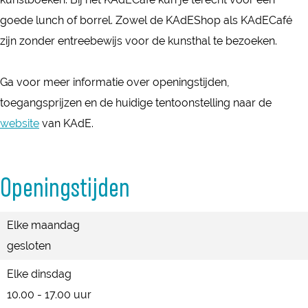
A
D
K
goede lunch of borrel. Zowel de KAdEShop als KAdECafé
D
E
A
zijn zonder entreebewijs voor de kunsthal te bezoeken.
E
D
E
Ga voor meer informatie over openingstijden,
toegangsprijzen en de huidige tentoonstelling naar de
website
van KAdE.
Openingstijden
Elke maandag
gesloten
Elke dinsdag
10.00 - 17.00 uur