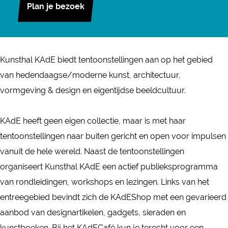
S
Plan je bezoek
c
U
u
s
T
N
U
T
e
N
t
t
H
S
N
H
b
S
u
a
A
T
S
A
o
T
b
g
L
H
T
Kunsthal KAdE biedt tentoonstellingen aan op het gebied
L
o
H
e
r
K
A
H
van hedendaagse/moderne kunst, architectuur,
K
k
A
K
a
A
L
A
vormgeving & design en eigentijdse beeldcultuur.
A
K
L
U
m
D
K
L
D
U
K
N
K
E
A
K
KAdE heeft geen eigen collectie, maar is met haar
E
N
A
S
U
D
A
tentoonstellingen naar buiten gericht en open voor impulsen
S
D
T
N
E
D
vanuit de hele wereld. Naast de tentoonstellingen
T
E
H
S
E
organiseert Kunsthal KAdE een actief publieksprogramma
H
A
T
van rondleidingen, workshops en lezingen. Links van het
A
L
H
entreegebied bevindt zich de KAdEShop met een gevarieerd
L
K
A
aanbod van designartikelen, gadgets, sieraden en
K
A
L
kunstboeken. Bij het KAdECafé kun je terecht voor een