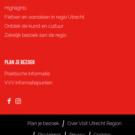
p
p
p
p
Highlights
F
X
e
W
Fietsen en wandelen in regio Utrecht
a
-
h
Ontdek de kunst en cultuur
c
m
a
Zakelijk bezoek aan de regio
e
a
t
b
i
s
o
l
A
PLAN JE BEZOEK
o
p
Praktische informatie
k
p
VVV informatiepunten
F
I
a
n
c
s
Plan je bezoek
Over Visit Utrecht Region
e
t
Disclaimer
Privacy
Cookies