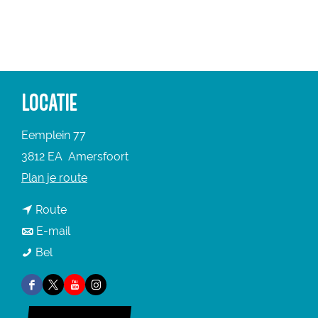
a
g
e
LOCATIE
Eemplein 77
3812 EA
Amersfoort
n
Plan je route
a
n
Route
a
a
n
E-mail
r
K
a
a
Bel
K
U
r
a
U
F
X
Y
I
N
K
r
N
a
K
o
n
S
U
K