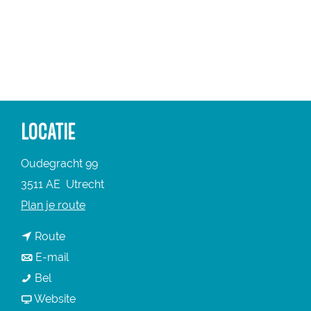
a
g
e
LOCATIE
Oudegracht 99
3511 AE
Utrecht
n
Plan je route
a
n
Route
a
a
n
E-mail
r
S
a
a
Bel
S
t
r
a
v
Website
t