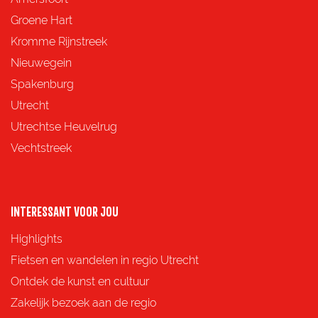
e
e
e
e
Groene Hart
z
z
z
z
Kromme Rijnstreek
e
e
e
e
Nieuwegein
p
p
p
p
Spakenburg
a
a
a
a
Utrecht
g
g
g
g
Utrechtse Heuvelrug
i
i
i
i
Vechtstreek
n
n
n
n
a
a
a
a
o
o
o
o
INTERESSANT VOOR JOU
p
p
p
p
Highlights
F
X
e
W
Fietsen en wandelen in regio Utrecht
a
-
h
Ontdek de kunst en cultuur
c
m
a
Zakelijk bezoek aan de regio
e
a
t