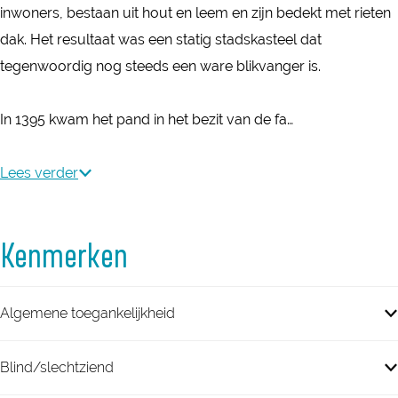
u
a
k
n
a
d
u
inwoners, bestaan uit hout en leem en zijn bedekt met rieten
n
d
s
a
e
a
d
dak. Het resultaat was een statig stadskasteel dat
a
t
s
n
e
a
tegenwoordig nog steeds een ware blikvanger is.
e
e
t
n
e
n
e
e
n
In 1395 kwam het pand in het bezit van de fa…
l
e
O
l
Lees verder
u
O
d
u
Kenmerken
a
d
e
a
n
e
Algemene toegankelijkheid
n
Blind/slechtziend