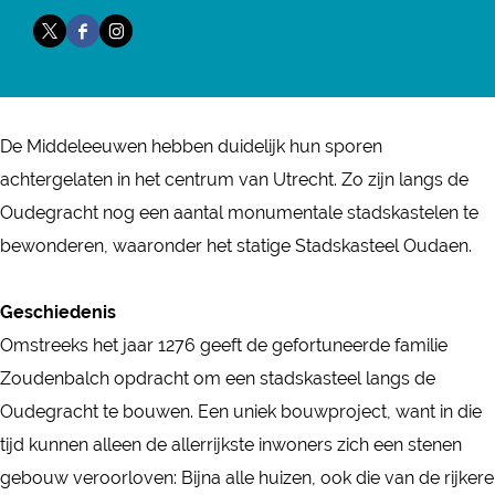
a
S
r
a
a
X
F
I
d
t
S
n
d
S
a
n
s
a
t
S
s
t
c
s
k
d
a
t
k
a
e
t
a
s
d
a
De Middeleeuwen hebben duidelijk hun sporen
a
d
b
a
s
k
s
d
achtergelaten in het centrum van Utrecht. Zo zijn langs de
s
s
o
g
t
a
k
s
Oudegracht nog een aantal monumentale stadskastelen te
t
k
o
r
e
s
a
k
bewonderen, waaronder het statige Stadskasteel Oudaen.
e
a
k
a
e
t
s
a
e
s
S
m
l
e
t
s
Geschiedenis
l
t
t
S
O
e
e
t
Omstreeks het jaar 1276 geeft de gefortuneerde familie
O
e
a
t
u
l
e
e
Zoudenbalch opdracht om een stadskasteel langs de
u
e
d
a
d
O
l
e
Oudegracht te bouwen. Een uniek bouwproject, want in die
d
l
s
d
a
u
O
l
tijd kunnen alleen de allerrijkste inwoners zich een stenen
a
O
k
s
e
d
u
O
gebouw veroorloven: Bijna alle huizen, ook die van de rijkere
e