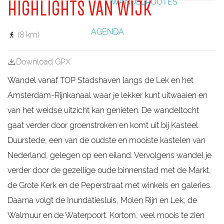
WANDELROUTES
HIGHLIGHTS VAN WIJK
_
e
r
W
k
e
e
D
i
w
n
g
s
i
k
a
n
e
j
l
W
t
j
e
H
D
k
e
AGENDA
i
e
k
(8 km)
s
o
u
j
d
b
l
r
u
k
e
i
u
d
r
b
j
Download GPX
i
e
s
i
D
z
n
t
j
u
Wandel vanaf TOP Stadshaven langs de Lek en het
e
e
D
u
n
d
u
Amsterdam-Rijnkanaal waar je lekker kunt uitwaaien en
r
e
u
s
van het weidse uitzicht kan genieten. De wandeltocht
r
t
s
e
gaat verder door groenstroken en komt uit bij Kasteel
t
d
e
Duurstede, een van de oudste en mooiste kastelen van
e
d
Nederland, gelegen op een eiland. Vervolgens wandel je
e
verder door de gezellige oude binnenstad met de Markt,
de Grote Kerk en de Peperstraat met winkels en galeries.
Daarna volgt de Inundatiesluis, Molen Rijn en Lek, de
Walmuur en de Waterpoort. Kortom, veel moois te zien