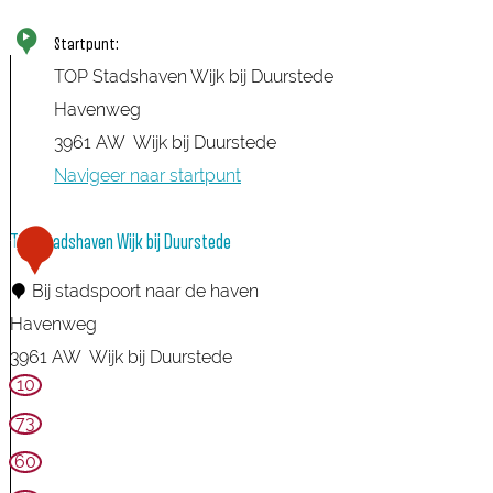
Startpunt:
TOP Stadshaven Wijk bij Duurstede
Havenweg
3961 AW
Wijk bij Duurstede
Navigeer naar startpunt
TOP Stadshaven Wijk bij Duurstede
1
Bij stadspoort naar de haven
Havenweg
3961 AW
Wijk bij Duurstede
10
T
O
73
P
60
S