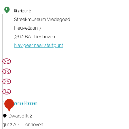
Startpunt:
Streekmuseum Vredegoed
Heuvellaan 7
3612 BA
Tienhoven
Navigeer naar startpunt
39
13
25
14
Tienhovense Plassen
1
Dwarsdijk 2
3612 AP
Tienhoven