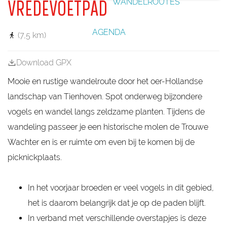
WANDELROUTES
VREDEVOETPAD
s
n
l
a
k
h
k
l
e
g
t
k
u
e
e
m
AGENDA
(7,5 km)
r
V
r
e
Download GPX
d
e
Mooie en rustige wandelroute door het oer-Hollandse
g
o
landschap van Tienhoven. Spot onderweg bijzondere
e
vogels en wandel langs zeldzame planten. Tijdens de
d
wandeling passeer je een historische molen de Trouwe
Wachter en is er ruimte om even bij te komen bij de
picknickplaats.
In het voorjaar broeden er veel vogels in dit gebied,
het is daarom belangrijk dat je op de paden blijft.
In verband met verschillende overstapjes is deze