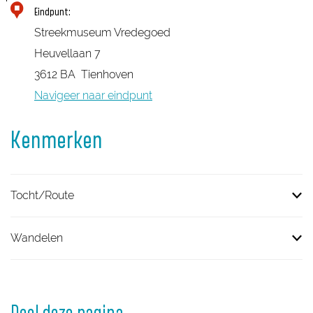
u
s
S
Eindpunt:
w
e
t
Streekmuseum Vredegoed
e
n
r
Heuvellaan 7
W
e
3612 BA
Tienhoven
a
e
Navigeer naar eindpunt
g
k
h
Kenmerken
m
t
u
e
s
r
Tocht/Route
e
u
Wandelen
m
V
r
e
Deel deze pagina