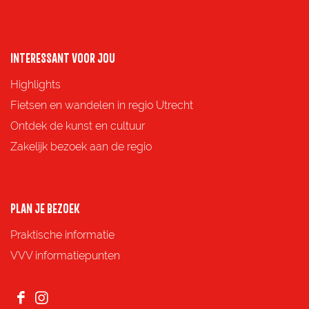
a
a
a
a
o
o
o
o
p
p
p
p
INTERESSANT VOOR JOU
F
X
e
W
Highlights
a
-
h
Fietsen en wandelen in regio Utrecht
c
m
a
Ontdek de kunst en cultuur
e
a
t
Zakelijk bezoek aan de regio
b
i
s
o
l
A
o
p
PLAN JE BEZOEK
k
p
Praktische informatie
VVV informatiepunten
F
I