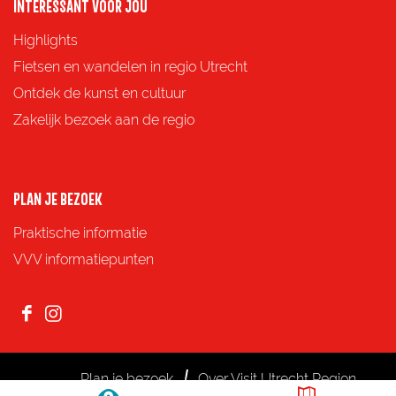
p
p
p
p
INTERESSANT VOOR JOU
k
F
X
e
W
Highlights
e
a
-
h
Fietsen en wandelen in regio Utrecht
r
c
m
a
Ontdek de kunst en cultuur
i
e
a
t
Zakelijk bezoek aan de regio
d
b
i
s
e
o
l
A
0
o
p
PLAN JE BEZOEK
3
k
p
Praktische informatie
3
VVV informatiepunten
)
F
I
a
n
c
s
Plan je bezoek
Over Visit Utrecht Region