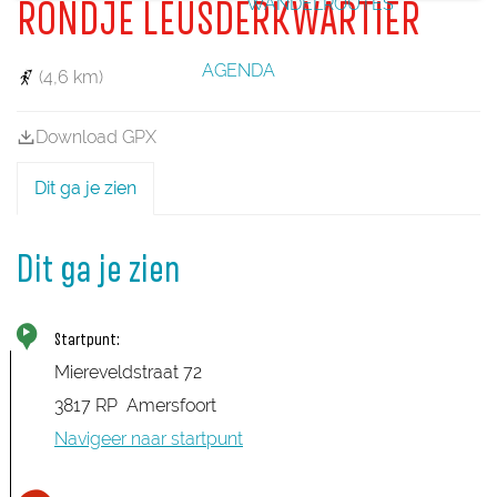
WANDELROUTES
RONDJE LEUSDERKWARTIER
a
h
o
v
r
g
o
s
o
k
o
e
r
e
AGENDA
l
d
(4,6 km)
d
g
e
e
e
L
b
a
Download GPX
o
r
u
f
Dit ga je zien
w
(
S
t
r
Dit ga je zien
e
e
t
a
Startpunt:
r
Miereveldstraat 72
t
r
3817 RP
Amersfoort
o
u
Navigeer naar startpunt
t
e
#