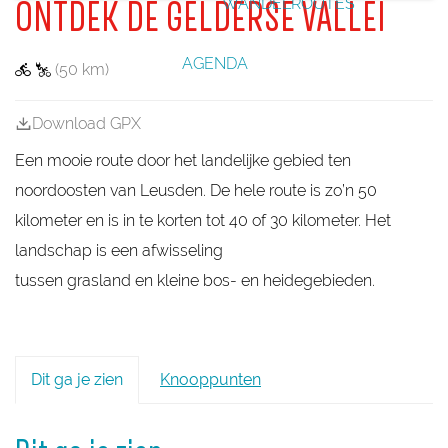
WANDELROUTES
G
G
ONTDEK DE GELDERSE VALLEI
k
e
e
_
i
e
b
r
r
e
g
i
o
o
k
k
e
o
o
e
AGENDA
a
(50 km)
t
t
m
Z
Z
e
a
a
r
Download GPX
n
n
d
d
Een mooie route door het landelijke gebied ten
b
b
r
r
noordoosten van Leusden. De hele route is zo’n 50
i
i
n
n
kilometer en is in te korten tot 40 of 30 kilometer. Het
k
k
landschap is een afwisseling
(
(
T
T
tussen grasland en kleine bos- en heidegebieden.
O
O
P
P
)
)
Dit ga je zien
Knooppunten