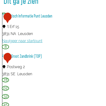
Dit ga je zien
Toeristisch Informatie Punt Leusden
1
‘t Erf 15
3831 NA
Leusden
Navigeer naar startpunt
8
T
o
Hoeve Groot Zandbrink (TOP)
2
e
Postweg 2
r
3831 SE
Leusden
i
78
H
s
o
02
t
e
32
i
v
s
45