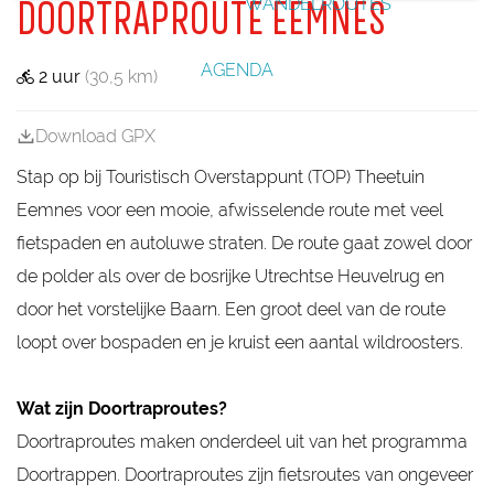
WANDELROUTES
e
DOORTRAPROUTE EEMNES
r
i
o
i
i
j
a
E
c
e
e
V
k
k
k
e
n
g
e
k
n
e
e
a
l
r
u
n
e
W
m
f
i
a
u
e
e
AGENDA
w
a
l
2 uur
(30,5 km)
é
j
a
r
v
a
t
i
D
k
l
s
e
c
e
j
e
B
c
l
h
r
n
Download GPX
G
a
h
d
t
l
,
e
a
e
k
o
o
Stap op bij Touristisch Overstappunt (TOP) Theetuin
n
r
a
o
p
e
n
Eemnes voor een mooie, afwisselende route met veel
m
s
r
e
t
a
fietspaden en autoluwe straten. De route gaat zowel door
r
a
a
B
p
de polder als over de bosrijke Utrechtse Heuvelrug en
l
a
p
door het vorstelijke Baarn. Een groot deel van de route
a
l
r
a
loopt over bospaden en je kruist een aantal wildroosters.
n
a
t
s
Wat zijn Doortraproutes?
B
a
Doortraproutes maken onderdeel uit van het programma
a
r
Doortrappen. Doortraproutes zijn fietsroutes van ongeveer
n