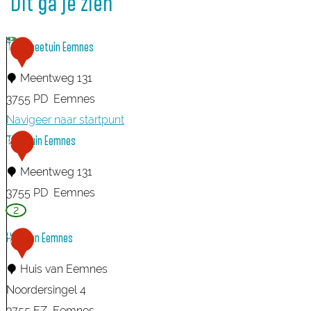
Dit ga je zien
TOP Theetuin Eemnes
1
Meentweg 131
3755 PD
Eemnes
Navigeer naar startpunt
T
Theetuin Eemnes
2
O
Meentweg 131
P
3755 PD
Eemnes
T
2
T
h
h
Huis van Eemnes
3
e
e
e
Huis van Eemnes
e
t
Noordersingel 4
t
u
3755 EZ
Eemnes