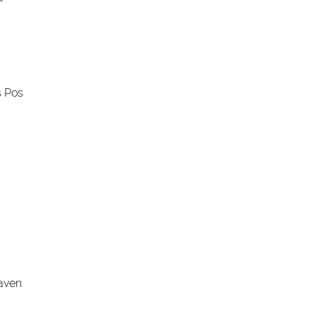
s Pos
haven