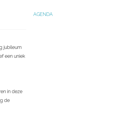
AGENDA
ig jubileum
ef een uniek
ren in deze
lg de