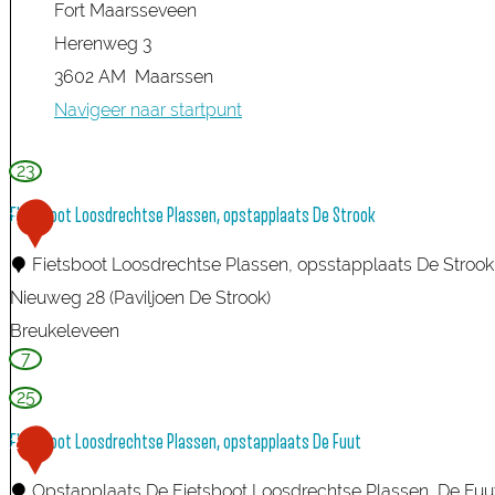
Fort Maarsseveen
Herenweg 3
3602 AM
Maarssen
Navigeer naar startpunt
23
Fietsboot Loosdrechtse Plassen, opstapplaats De Strook
1
Fietsboot Loosdrechtse Plassen, opsstapplaats De Strook
Nieuweg 28 (Paviljoen De Strook)
Breukeleveen
7
F
i
25
e
Fietsboot Loosdrechtse Plassen, opstapplaats De Fuut
2
t
Opstapplaats De Fietsboot Loosdrechtse Plassen, De Fuu