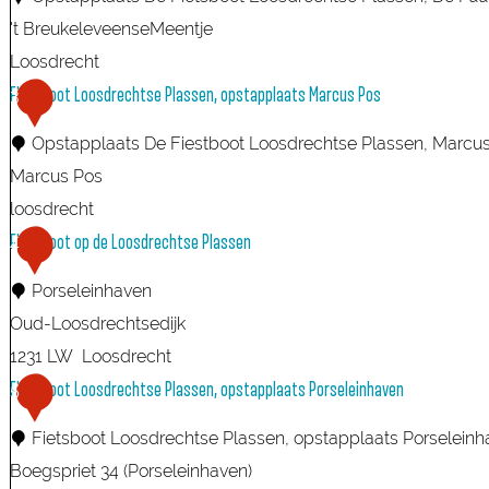
s
't BreukeleveenseMeentje
b
Loosdrecht
o
F
Fietsboot Loosdrechtse Plassen, opstapplaats Marcus Pos
3
o
i
t
Opstapplaats De Fiestboot Loosdrechtse Plassen, Marcu
e
L
Marcus Pos
t
o
loosdrecht
s
o
F
Fietsboot op de Loosdrechtse Plassen
4
b
s
i
o
Porseleinhaven
d
e
o
Oud-Loosdrechtsedijk
r
t
t
1231 LW
Loosdrecht
e
s
L
F
Fietsboot Loosdrechtse Plassen, opstapplaats Porseleinhaven
5
c
b
o
i
h
o
Fietsboot Loosdrechtse Plassen, opstapplaats Porselein
o
e
t
o
Boegspriet 34 (Porseleinhaven)
s
t