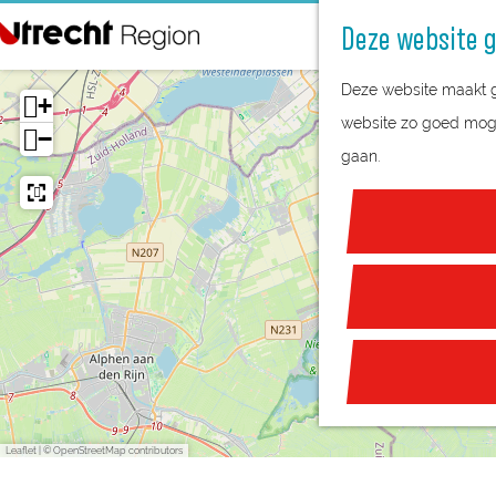
Deze website g
G
Deze website maakt ge
a
+
website zo goed mogel
n
−
gaan.
a
a
r
d
e
h
o
m
e
Leaflet
|
© OpenStreetMap contributors
p