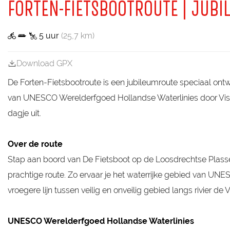
a
FORTEN-FIETSBOOTROUTE | JUB
g
e
5 uur
(25,7 km)
Download GPX
De Forten-Fietsbootroute is een jubileumroute speciaal ontwi
van UNESCO Werelderfgoed Hollandse Waterlinies door Visit 
dagje uit.
Over de route
Stap aan boord van De Fietsboot op de Loosdrechtse Plasse
prachtige route. Zo ervaar je het waterrijke gebied van UN
vroegere lijn tussen veilig en onveilig gebied langs rivier 
UNESCO Werelderfgoed Hollandse Waterlinies