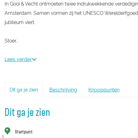
In Gooi & Vecht ontmoeten twee indrukwekkende verdedigings
Amsterdam. Samen vormen zij het UNESCO Werelderfgoed Holl
jubileum viert.
Stoer…
Lees verder
Dit ga je zien
Beschrijving
Knooppunten
Dit ga je zien
Startpunt: