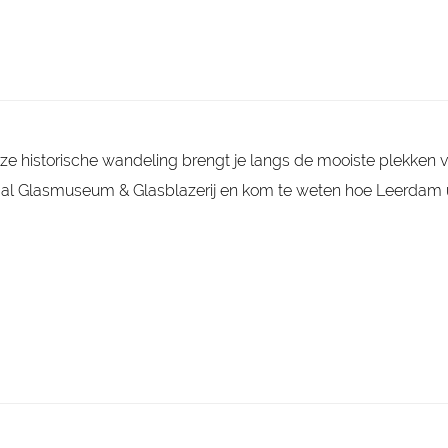
w
e
n
a
v
t
n
a
_
a
t
w
l
n
a
o
G
l
A
r
k
l
e
e
a
r
n
s
d
s
m
e
e historische wandeling brengt je langs de mooiste plekken 
u
n
s
al Glasmuseum & Glasblazerij en kom te weten hoe Leerdam u
e
u
m