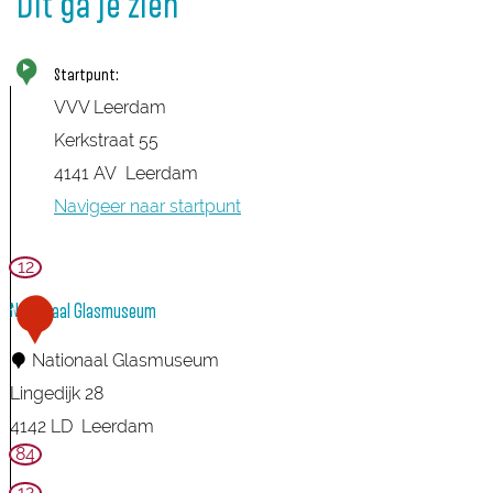
Dit ga je zien
Startpunt:
VVV Leerdam
Kerkstraat 55
4141 AV
Leerdam
Navigeer naar startpunt
12
Nationaal Glasmuseum
1
Nationaal Glasmuseum
Lingedijk 28
4142 LD
Leerdam
84
N
a
12