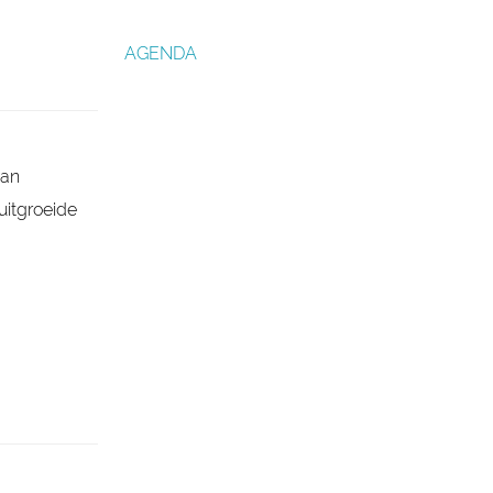
AGENDA
van
itgroeide