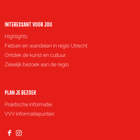
a
a
a
a
o
o
o
o
p
p
p
p
INTERESSANT VOOR JOU
F
X
e
W
Highlights
a
-
h
Fietsen en wandelen in regio Utrecht
c
m
a
Ontdek de kunst en cultuur
e
a
t
Zakelijk bezoek aan de regio
b
i
s
o
l
A
o
p
PLAN JE BEZOEK
k
p
Praktische informatie
VVV informatiepunten
F
I