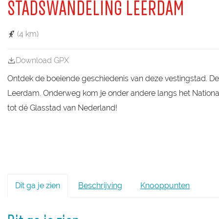
a
STADSWANDELING LEERDAM
g
e
(4 km)
Download GPX
Ontdek de boeiende geschiedenis van deze vestingstad. Dez
Leerdam. Onderweg kom je onder andere langs het Nationa
tot dé Glasstad van Nederland!
Dit ga je zien
Beschrijving
Knooppunten