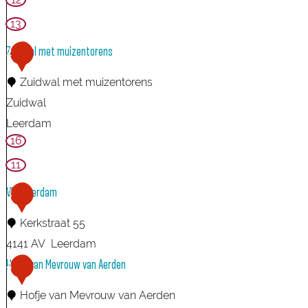
t
13
i
Zuidwal met muizentorens
2
o
n
Zuidwal met muizentorens
a
Zuidwal
a
Leerdam
16
l
Z
G
u
11
l
i
VVV Leerdam
3
a
d
Kerkstraat 55
s
w
4141 AV
Leerdam
m
a
V
Hofje van Mevrouw van Aerden
4
u
l
V
s
m
Hofje van Mevrouw van Aerden
V