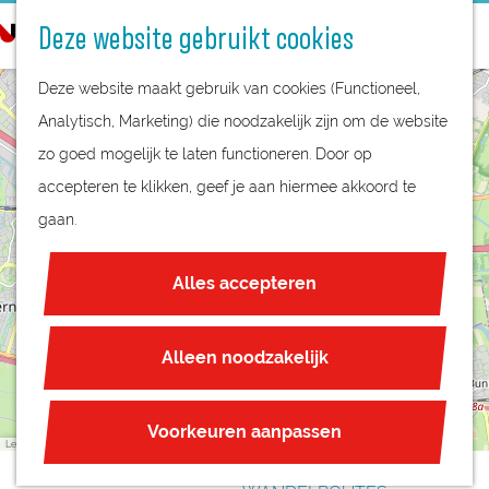
STREEKPRODUCTEN
o
Deze website gebruikt cookies
STREEKMUSEA
e
G
REGIOKAART
k
Deze website maakt gebruik van cookies (Functioneel,
a
NATUURGEBIEDEN
+
e
Analytisch, Marketing) die noodzakelijk zijn om de website
n
UNESCO WERELDERFGOED
−
n
zo goed mogelijk te laten functioneren. Door op
a
JUBILEUM
accepteren te klikken, geef je aan hiermee akkoord te
a
gaan.
r
PLAN JE BEZOEK
d
OVERNACHTEN
Alles accepteren
e
INTERACTIEVE KAART
h
ZAKELIJKE LOCATIES
o
Alleen noodzakelijk
REGIO TIPS
m
e
ROUTES
Voorkeuren aanpassen
Leaflet
|
© OpenStreetMap contributors
p
FIETSROUTES
a