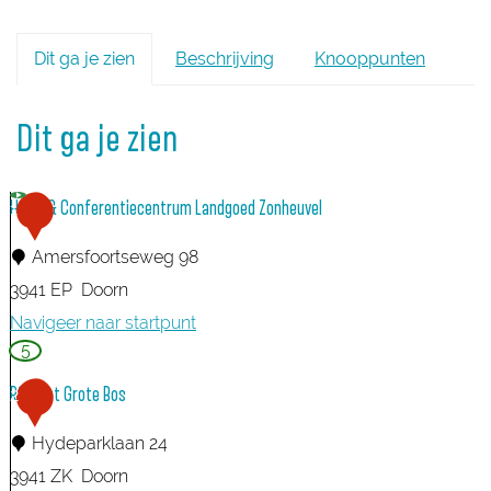
Dit ga je zien
Beschrijving
Knooppunten
Dit ga je zien
Hotel & Conferentiecentrum Landgoed Zonheuvel
1
Amersfoortseweg 98
3941 EP
Doorn
Navigeer naar startpunt
5
H
o
RCN het Grote Bos
2
t
Hydeparklaan 24
e
3941 ZK
Doorn
l