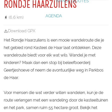
WANDELROUTES
RONDJE HAARZUILENS
k
l
l
l
a
w
l
l
a
r
a
a
k
k
a
k
k
r
g
n
a
a
l
a
e
d
k
r
r
r
e
v
AGENDA
(6,6 km)
z
e
u
l
y
t
Download GPX
l
e
Het Rondje Haarzuilens is een mooie wandelroute die je
n
het gebied rond Kasteel de Haar laat ontdekken. Deze
wandelroute biedt voor elk wat wils. Wandel je met
kinderen? Maak dan een stop bij beleefboerderij
Geertjeshoeve of neem de avontuurlijke weg in Parkbos
de Haar.
Voor mensen die wat verder willen wandelen, kun je de
route verlengen met een wandeling door de kasteeltuinen
en het park, samen ruim 55 hectare groot. Bekijk het