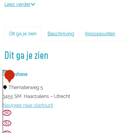
Lees verder
Dit ga je zien
Beschrijving
Knooppunten
Dit ga je zien
Geertjeshoeve
1
Thematerweg 5
3455 SM
Haarzuilens – Utrecht
Navigeer naar startpunt
86
G
e
82
e