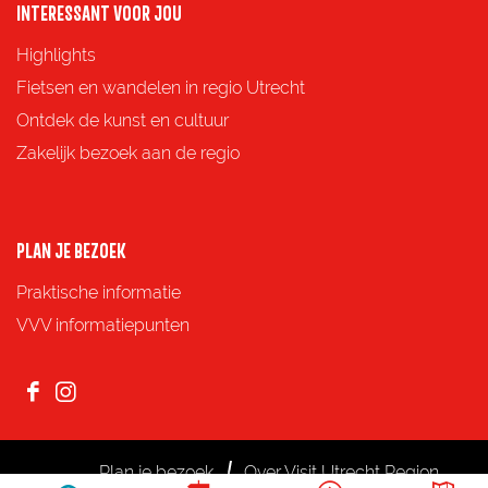
p
p
p
p
INTERESSANT VOOR JOU
F
X
e
W
Highlights
a
-
h
Fietsen en wandelen in regio Utrecht
c
m
a
Ontdek de kunst en cultuur
e
a
t
Zakelijk bezoek aan de regio
b
i
s
o
l
A
o
p
PLAN JE BEZOEK
k
p
Praktische informatie
VVV informatiepunten
F
I
a
n
c
s
Plan je bezoek
Over Visit Utrecht Region