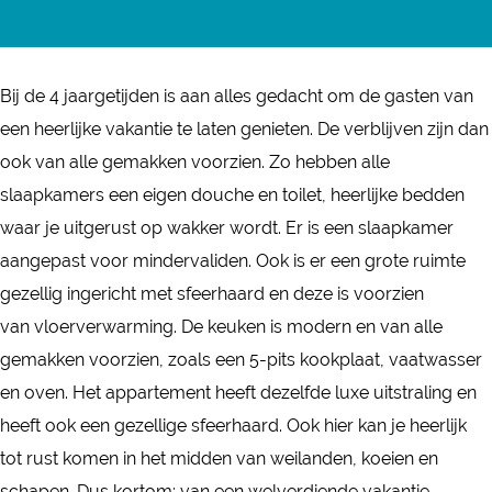
4
D
r
a
4
j
e
D
n
j
a
4
e
D
a
Bij de 4 jaargetijden is aan alles gedacht om de gasten van
a
j
4
e
a
een heerlijke vakantie te laten genieten. De verblijven zijn dan
r
a
j
4
r
ook van alle gemakken voorzien. Zo hebben alle
g
a
a
j
g
slaapkamers een eigen douche en toilet, heerlijke bedden
e
r
a
a
e
waar je uitgerust op wakker wordt. Er is een slaapkamer
t
g
r
a
t
aangepast voor mindervaliden. Ook is er een grote ruimte
i
e
g
r
i
gezellig ingericht met sfeerhaard en deze is voorzien
j
t
e
g
j
van vloerverwarming. De keuken is modern en van alle
d
i
t
e
d
gemakken voorzien, zoals een 5-pits kookplaat, vaatwasser
e
j
i
t
e
en oven. Het appartement heeft dezelfde luxe uitstraling en
n
d
j
i
n
heeft ook een gezellige sfeerhaard. Ook hier kan je heerlijk
e
d
j
tot rust komen in het midden van weilanden, koeien en
n
e
d
schapen. Dus kortom; van een welverdiende vakantie