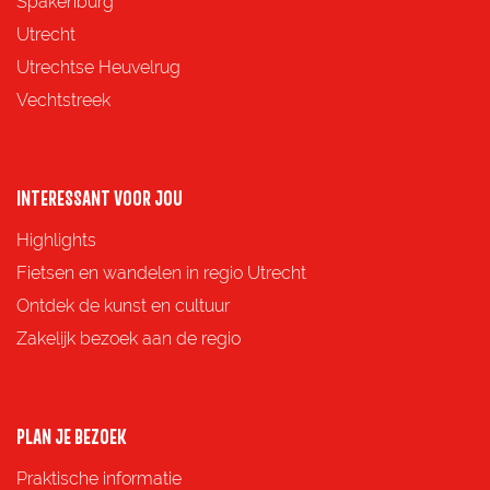
Spakenburg
a
a
a
a
Utrecht
g
g
g
g
Utrechtse Heuvelrug
i
i
i
i
Vechtstreek
n
n
n
n
a
a
a
a
o
o
o
o
INTERESSANT VOOR JOU
p
p
p
p
Highlights
F
X
e
W
Fietsen en wandelen in regio Utrecht
a
-
h
Ontdek de kunst en cultuur
c
m
a
Zakelijk bezoek aan de regio
e
a
t
b
i
s
o
l
A
PLAN JE BEZOEK
o
p
Praktische informatie