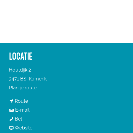
a
g
e
LOCATIE
Houtdijk 2
3471 BS
Kamerik
n
Plan je route
a
n
Route
a
a
n
E-mail
r
D
a
a
Bel
D
e
r
a
v
Website
e