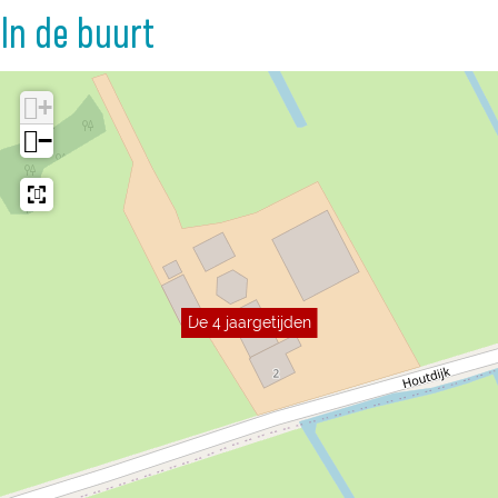
In de buurt
+
−
De 4 jaargetijden