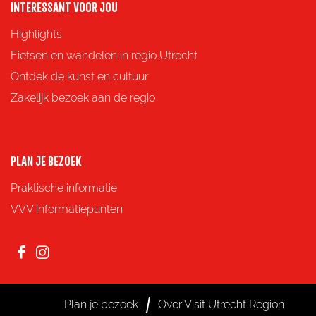
INTERESSANT VOOR JOU
Highlights
Fietsen en wandelen in regio Utrecht
Ontdek de kunst en cultuur
Zakelijk bezoek aan de regio
PLAN JE BEZOEK
Praktische informatie
VVV informatiepunten
F
I
a
n
c
s
Plan je bezoek
Over Visit Utrecht Region