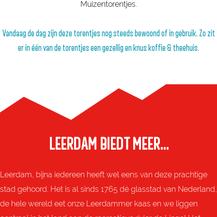
Muizentorentjes.
Vandaag de dag zijn deze torentjes nog steeds bewoond of in gebruik. Zo zit
er in één van de torentjes een gezellig en knus koffie & theehuis.
LEERDAM BIEDT MEER...
Leerdam, bijna iedereen heeft wel eens van deze prachtige
stad gehoord. Het is al sinds 1765 dé glasstad van Nederland,
de hele wereld eet onze Leerdammer kaas en we liggen