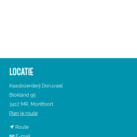
a
g
e
LOCATIE
Kaasboerderij Doruvael
Blokland 95
3417 MR
Montfoort
n
Plan je route
a
n
Route
a
a
n
E-mail