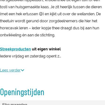
r
-
s
d
e
o
b
tosti van huisgemaakte kaas. Je zit heerlijk tussen de dieren
d
e
-
e
r
e
o
(met een hek ertussen 😉) en kijkt uit over de weilanden. De
e
n
e
r
d
r
e
theetuin wordt gerund door zorgdeelnemers die hier het
r
z
n
i
e
d
r
horecavak leren – ieder kopje thee draagt dus bij aan hun
i
o
z
j
r
e
d
ontwikkeling én aan de stichting.
j
r
o
D
i
r
e
D
g
r
o
j
i
r
Streekproducten
uit eigen winkel
o
b
g
r
D
j
i
Iedere vrijdag en zaterdag opent z…
r
o
b
u
o
D
j
u
e
o
v
r
o
D
Lees verder
v
r
e
a
u
r
o
a
d
r
e
v
u
r
e
Openingstijden
e
d
l
a
v
u
l
r
e
e
a
v
Elke maandag