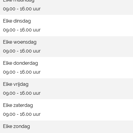
i
r
l
e
a
09.00 - 16.00 uur
j
i
l
e
D
j
l
Elke dinsdag
o
D
09.00 - 16.00 uur
r
o
Elke woensdag
u
r
09.00 - 16.00 uur
v
u
a
v
Elke donderdag
e
a
09.00 - 16.00 uur
l
e
Elke vrijdag
l
09.00 - 16.00 uur
Elke zaterdag
09.00 - 16.00 uur
Elke zondag