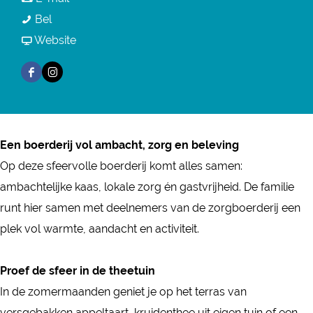
r
K
a
a
Bel
K
a
r
a
v
Website
a
a
K
r
a
a
F
I
s
a
K
n
s
a
n
-
a
a
K
-
c
s
e
s
a
a
e
e
t
n
-
s
a
Een boerderij vol ambacht, zorg en beleving
n
b
a
z
e
-
s
Op deze sfeervolle boerderij komt alles samen:
z
o
g
o
n
e
-
ambachtelijke kaas, lokale zorg én gastvrijheid. De familie
o
o
r
r
z
n
e
runt hier samen met deelnemers van de zorgboerderij een
r
k
a
g
o
z
n
plek vol warmte, aandacht en activiteit.
g
K
m
b
r
o
z
b
a
K
o
g
r
o
Proef de sfeer in de theetuin
o
a
a
e
b
g
r
In de zomermaanden geniet je op het terras van
e
s
a
r
o
b
g
versgebakken appeltaart, kruidenthee uit eigen tuin of een