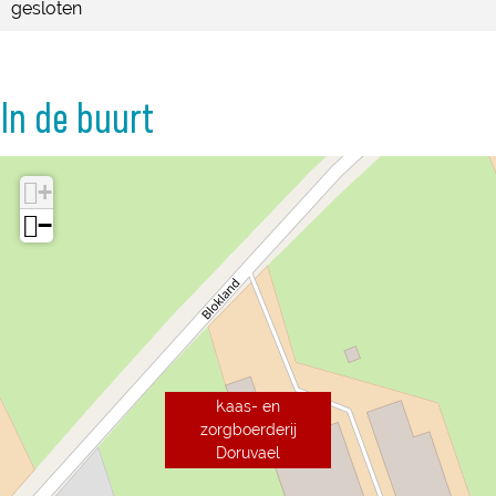
gesloten
In de buurt
+
−
Kaas- en
zorgboerderij
Doruvael