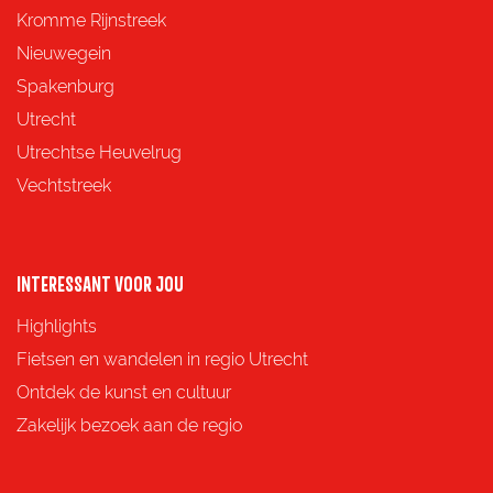
z
z
z
z
Kromme Rijnstreek
e
e
e
e
Nieuwegein
p
p
p
p
Spakenburg
a
a
a
a
Utrecht
g
g
g
g
Utrechtse Heuvelrug
i
i
i
i
Vechtstreek
n
n
n
n
a
a
a
a
o
o
o
o
INTERESSANT VOOR JOU
p
p
p
p
Highlights
F
X
e
W
Fietsen en wandelen in regio Utrecht
a
-
h
Ontdek de kunst en cultuur
c
m
a
Zakelijk bezoek aan de regio
e
a
t
b
i
s