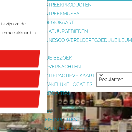
o
STREEKPRODUCTEN
e
STREEKMUSEA
k
REGIOKAART
ijk zijn om de
e
NATUURGEBIEDEN
 hiermee akkoord te
n
UNESCO WERELDERFGOED JUBILEUM
PLAN JE BEZOEK
OVERNACHTEN
INTERACTIEVE KAART
ZAKELIJKE LOCATIES
REGIO TIPS
ROUTES
FIETSROUTES
WANDELROUTES