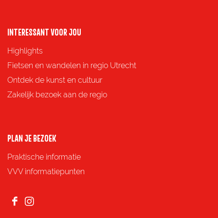
n
n
n
n
a
a
a
a
o
o
o
o
INTERESSANT VOOR JOU
p
p
p
p
Highlights
F
X
e
W
Fietsen en wandelen in regio Utrecht
a
-
h
Ontdek de kunst en cultuur
c
m
a
Zakelijk bezoek aan de regio
e
a
t
b
i
s
o
l
A
PLAN JE BEZOEK
o
p
Praktische informatie
k
p
VVV informatiepunten
F
I