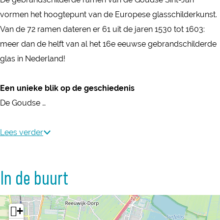
k
s
vormen het hoogtepunt van de Europese glasschilderkunst.
e
k
Van de 72 ramen dateren er 61 uit de jaren 1530 tot 1603:
r
e
meer dan de helft van al het 16e eeuwse gebrandschilderde
k
r
glas in Nederland!
k
Een unieke blik op de geschiedenis
De Goudse …
Lees verder
In de buurt
+