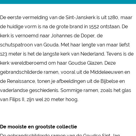
t
c
s
J
n
i
-
e
t
a
t
n
De eerste vermelding van de Sint-Janskerk is uit 1280, maar
J
b
a
n
-
t
de huidige vorm is na de grote brand in 1552 ontstaan. De
a
o
g
s
J
-
kerk is vernoemd naar Johannes de Doper, de
n
o
r
k
a
J
schutspatroon van Gouda. Met haar lengte van maar liefst
s
k
a
e
n
a
123 meter is het de langste kerk van Nederland. Tevens is de
k
S
m
r
s
n
kerk wereldberoemd om haar Goudse Glazen. Deze
e
i
S
k
k
s
gebrandschilderde ramen, vooral uit de Middeleeuwen en
r
n
i
e
k
de Renaissance, tonen je afbeeldingen uit de Bijbelse en
k
t
n
r
e
vaderlandse geschiedenis. Sommige ramen, zoals het glas
-
t
k
r
van Filips II, zijn wel 20 meter hoog.
J
-
k
a
J
n
a
De mooiste en grootste collectie
s
n
De gebrandschilderde ramen van de Goudse Sint-Jan