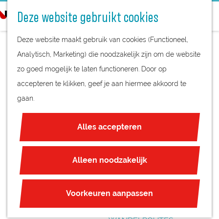
STREEKPRODUCTEN
o
Deze website gebruikt cookies
STREEKMUSEA
e
G
REGIOKAART
k
Deze website maakt gebruik van cookies (Functioneel,
a
NATUURGEBIEDEN
e
Analytisch, Marketing) die noodzakelijk zijn om de website
n
UNESCO WERELDERFGOED
n
zo goed mogelijk te laten functioneren. Door op
a
SINT- JANSKERK
JUBILEUM
accepteren te klikken, geef je aan hiermee akkoord te
a
gaan.
r
PLAN JE BEZOEK
d
OVERNACHTEN
Alles accepteren
e
INTERACTIEVE KAART
h
ZAKELIJKE LOCATIES
o
Alleen noodzakelijk
REGIO TIPS
m
e
ROUTES
Voorkeuren aanpassen
p
FIETSROUTES
a