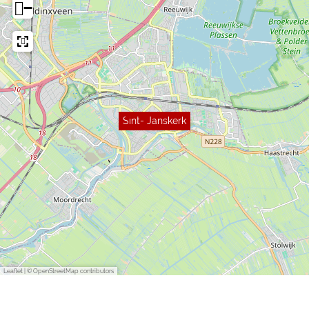
−
Sint- Janskerk
Leaflet
|
© OpenStreetMap contributors