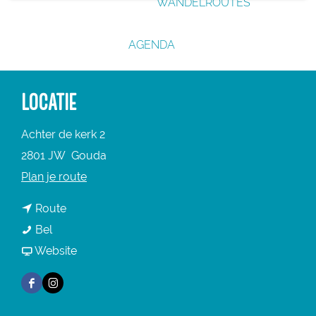
WANDELROUTES
g
e
AGENDA
LOCATIE
Achter de kerk 2
2801 JW
Gouda
n
Plan je route
a
n
Route
a
S
a
Bel
r
i
a
v
Website
S
n
r
a
i
F
I
t
S
n
n
a
n
-
i
S