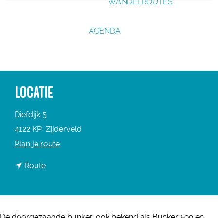
WANDELROUTES
g
e
AGENDA
LOCATIE
Diefdijk 5
4122 KP
Zijderveld
n
Plan je route
a
n
Route
a
a
r
a
D
r
o
De doorgezaagde bunker, ook bekend als Bunker 599 en