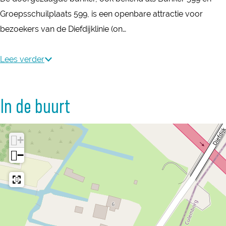
D
o
Groepsschuilplaats 599, is een openbare attractie voor
o
r
bezoekers van de Diefdijklinie (on…
o
g
r
e
Lees verder
g
z
e
a
z
In de buurt
a
a
g
a
d
+
g
e
−
d
b
e
u
b
n
u
k
n
e