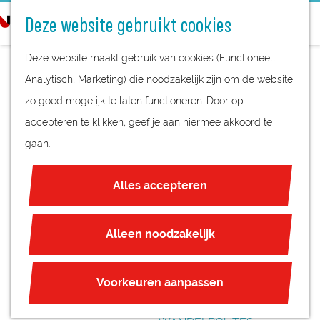
STREEKPRODUCTEN
o
Deze website gebruikt cookies
STREEKMUSEA
e
G
REGIOKAART
k
Deze website maakt gebruik van cookies (Functioneel,
a
NATUURGEBIEDEN
e
Analytisch, Marketing) die noodzakelijk zijn om de website
n
UNESCO WERELDERFGOED
n
zo goed mogelijk te laten functioneren. Door op
a
DOORGEZAAGDE
JUBILEUM
accepteren te klikken, geef je aan hiermee akkoord te
a
BUNKER
gaan.
r
PLAN JE BEZOEK
d
OVERNACHTEN
Alles accepteren
e
INTERACTIEVE KAART
h
ZAKELIJKE LOCATIES
o
Alleen noodzakelijk
REGIO TIPS
m
e
ROUTES
Voorkeuren aanpassen
p
FIETSROUTES
a