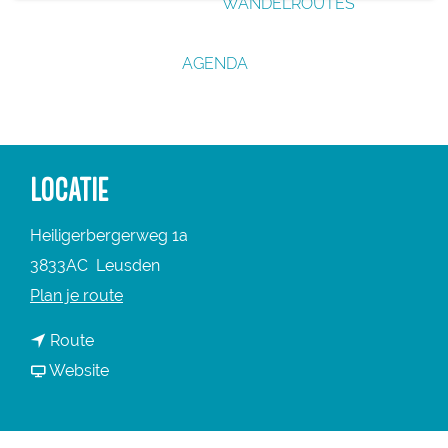
WANDELROUTES
g
e
AGENDA
LOCATIE
Heiligerbergerweg 1a
3833AC
Leusden
n
Plan je route
a
n
Route
a
a
v
Website
r
a
a
T
r
n
h