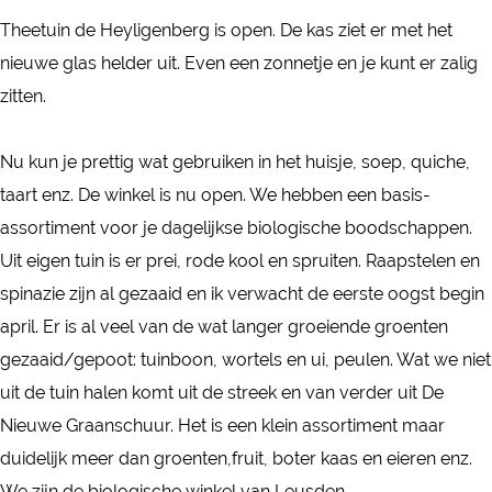
T
T
e
Theetuin de Heyligenberg is open. De kas ziet er met het
h
h
e
nieuwe glas helder uit. Even een zonnetje en je kunt er zalig
e
e
t
zitten.
e
e
u
t
t
i
Nu kun je prettig wat gebruiken in het huisje, soep, quiche,
u
u
n
taart enz. De winkel is nu open. We hebben een basis-
i
i
D
assortiment voor je dagelijkse biologische boodschappen.
n
n
e
Uit eigen tuin is er prei, rode kool en spruiten. Raapstelen en
D
D
n
spinazie zijn al gezaaid en ik verwacht de eerste oogst begin
e
e
H
april. Er is al veel van de wat langer groeiende groenten
n
n
e
gezaaid/gepoot: tuinboon, wortels en ui, peulen. Wat we niet
H
H
y
uit de tuin halen komt uit de streek en van verder uit De
e
e
l
Nieuwe Graanschuur. Het is een klein assortiment maar
y
y
i
duidelijk meer dan groenten,fruit, boter kaas en eieren enz.
l
l
g
We zijn de biologische winkel van Leusden.