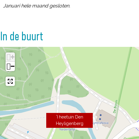
Januari hele maand gesloten.
In de buurt
+
−
Theetuin Den
Heyligenberg