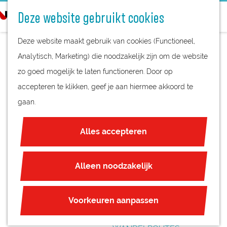
STREEKPRODUCTEN
o
Deze website gebruikt cookies
STREEKMUSEA
e
G
REGIOKAART
k
Deze website maakt gebruik van cookies (Functioneel,
a
NATUURGEBIEDEN
e
Analytisch, Marketing) die noodzakelijk zijn om de website
n
UNESCO WERELDERFGOED
n
zo goed mogelijk te laten functioneren. Door op
a
THEETUIN DEN
JUBILEUM
accepteren te klikken, geef je aan hiermee akkoord te
a
HEYLIGENBERG
gaan.
r
PLAN JE BEZOEK
d
OVERNACHTEN
Alles accepteren
e
INTERACTIEVE KAART
h
ZAKELIJKE LOCATIES
o
Alleen noodzakelijk
REGIO TIPS
m
e
ROUTES
Voorkeuren aanpassen
p
FIETSROUTES
a