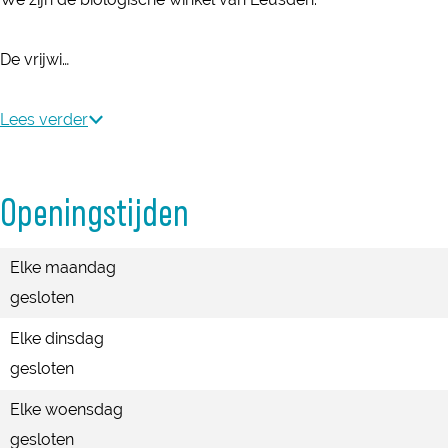
i
i
e
g
g
n
De vrijwi…
e
e
b
n
n
e
Lees verder
b
b
r
e
e
g
r
r
Openingstijden
g
g
Elke maandag
gesloten
Elke dinsdag
gesloten
Elke woensdag
gesloten