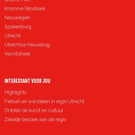
z
z
z
z
Kromme Rijnstreek
e
e
e
e
Nieuwegein
p
p
p
p
Spakenburg
a
a
a
a
Utrecht
g
g
g
g
Utrechtse Heuvelrug
i
i
i
i
Vechtstreek
n
n
n
n
a
a
a
a
o
o
o
o
INTERESSANT VOOR JOU
p
p
p
p
Highlights
F
X
e
W
Fietsen en wandelen in regio Utrecht
a
-
h
Ontdek de kunst en cultuur
c
m
a
Zakelijk bezoek aan de regio
e
a
t
b
i
s