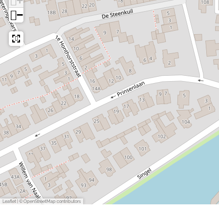
+
−
Leaflet
|
© OpenStreetMap contributors