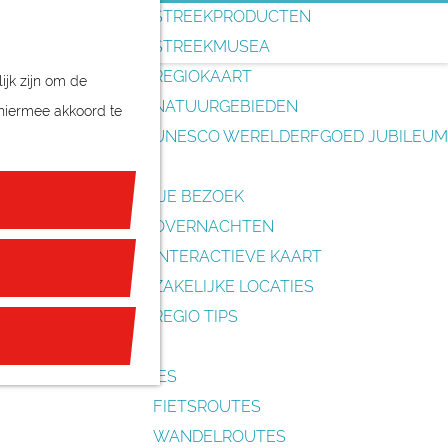
o
STREEKPRODUCTEN
e
STREEKMUSEA
k
REGIOKAART
ijk zijn om de
e
NATUURGEBIEDEN
 hiermee akkoord te
n
UNESCO WERELDERFGOED JUBILEUM
PLAN JE BEZOEK
OVERNACHTEN
INTERACTIEVE KAART
ZAKELIJKE LOCATIES
REGIO TIPS
ROUTES
FIETSROUTES
WANDELROUTES