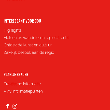
n
n
n
n
a
a
a
a
o
o
o
o
INTERESSANT VOOR JOU
p
p
p
p
Highlights
F
X
e
W
Fietsen en wandelen in regio Utrecht
a
-
h
Ontdek de kunst en cultuur
c
m
a
Zakelijk bezoek aan de regio
e
a
t
b
i
s
o
l
A
PLAN JE BEZOEK
o
p
Praktische informatie
k
p
VVV informatiepunten
F
I