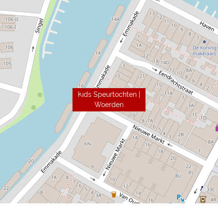
Kids Speurtochten |
Woerden