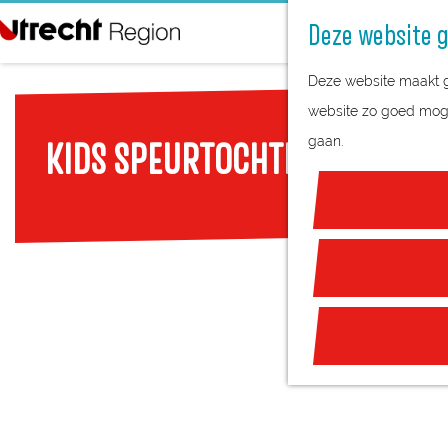
Deze website g
G
Deze website maakt ge
a
website zo goed mogel
n
gaan.
KIDS SPEURTOCHTEN | WOERD
a
a
r
d
e
h
o
m
e
p