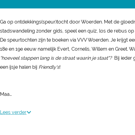
s
S
d
i
S
p
s
d
p
Ga op ontdekkings(speur)tocht door Woerden. Met de gloednie
e
S
s
e
stadswandeling zonder gids, speel een quiz, los de rebus op e
u
p
S
u
De speurtochten zijn te boeken via VVV Woerden. Je krijgt ee
r
e
p
r
18e en 19e eeuw namelijk Evert, Cornelis, Willem en Greet. 
t
u
e
t
“hoeveel stappen lang is de straat waarin je staat"?
Bij ieder
o
r
u
o
een ijsje halen bij
Friendly's
!
c
t
r
c
h
o
t
h
t
c
o
t
Maa…
e
h
c
e
n
t
h
n
Lees verder
|
e
t
|
W
n
e
W
o
|
n