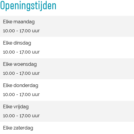
Openingstijden
o
e
W
|
e
r
o
W
Elke maandag
r
d
e
o
10.00 - 17.00 uur
d
e
r
e
e
Elke dinsdag
n
d
r
n
10.00 - 17.00 uur
e
d
n
e
Elke woensdag
n
10.00 - 17.00 uur
Elke donderdag
10.00 - 17.00 uur
Elke vrijdag
10.00 - 17.00 uur
Elke zaterdag