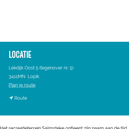
a
g
e
LOCATIE
Lekdijk Oost 5 (tegenover nr. 5)
3411MN
Lopik
n
Plan je route
a
n
Route
a
a
r
a
T
r
O
Het recreatieterrein Salmsteke ontleent zijn naam aan de tijd