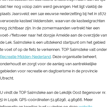
T
P
dat hier nog volop zalm werd gevangen. Het ligt vlakbij de
O
S
plaats Jaarsveld; een 14e eeuwse nederzetting bij het in 1672
P
a
verwoeste kasteel Veldenstein, waarvan de kasteelgrachten
S
l
nog zichtbaar zijn. In de zomermaanden vertrekt hier een
a
m
voet-/fietsveer naar het dorpje Ameide aan de overzijde van
l
s
de Lek. Salmsteke is een uitstekend startpunt om het gebied
m
t
te voet of op de fiets te verkennen. TOP Salmsteke valt onder
s
e
Recreatie Midden-Nederland
. Deze organisatie beheert,
t
k
onderhoudt en zorgt voor de aanleg van aantrekkelijke
e
e
gebieden voor recreatie en dagtoerisme in de provincie
k
,
Utrecht.
e
L
,
o
U vindt de TOP Salmsteke aan de Lekdijk Oost (tegenover nr.
L
p
5) in Lopik. GPS-coördinaten 51.96296, 4.96966. Meer
o
i
informatie en kaartjes kunt u vinden op deze
website
.