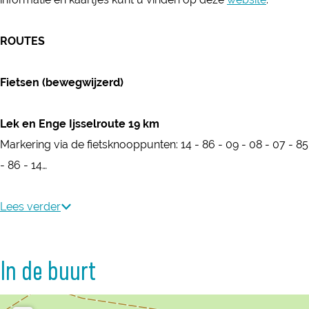
p
k
i
ROUTES
k
Fietsen (bewegwijzerd)
Lek en Enge Ijsselroute 19 km
Markering via de fietsknooppunten: 14 - 86 - 09 - 08 - 07 - 85
- 86 - 14…
Lees verder
In de buurt