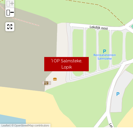
+
−
TOP Salmsteke,
Lopik
Leaflet
|
© OpenStreetMap contributors