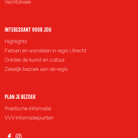
i
i
i
i
Vechtstreek
n
n
n
n
a
a
a
a
o
o
o
o
INTERESSANT VOOR JOU
p
p
p
p
Highlights
F
X
e
W
Fietsen en wandelen in regio Utrecht
a
-
h
Ontdek de kunst en cultuur
c
m
a
Zakelijk bezoek aan de regio
e
a
t
b
i
s
o
l
A
PLAN JE BEZOEK
o
p
Praktische informatie
k
p
VVV informatiepunten