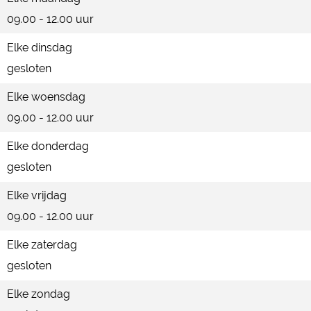
K
09.00 - 12.00 uur
k
o
k
Elke dinsdag
k
e
gesloten
k
b
e
Elke woensdag
o
b
09.00 - 12.00 uur
g
o
a
Elke donderdag
g
a
gesloten
a
r
Elke vrijdag
a
d
09.00 - 12.00 uur
r
'
d
Elke zaterdag
'
gesloten
Elke zondag