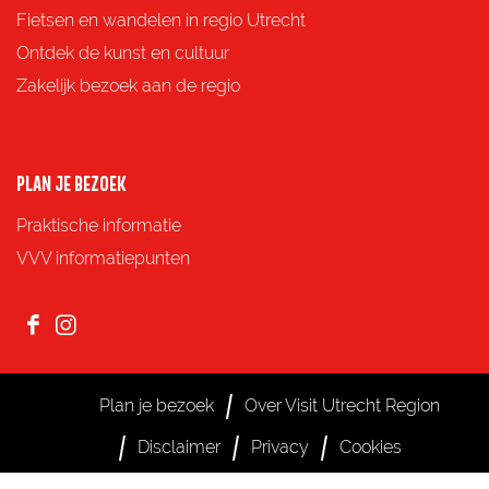
F
X
e
W
Fietsen en wandelen in regio Utrecht
a
-
h
Ontdek de kunst en cultuur
c
m
a
Zakelijk bezoek aan de regio
e
a
t
b
i
s
o
l
A
PLAN JE BEZOEK
o
p
Praktische informatie
k
p
VVV informatiepunten
F
I
a
n
c
s
Plan je bezoek
Over Visit Utrecht Region
e
t
Disclaimer
Privacy
Cookies
b
a