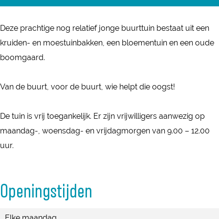
a
A
r
c
Deze prachtige nog relatief jonge buurttuin bestaat uit een
A
h
kruiden- en moestuinbakken, een bloementuin en een oude
c
t
boomgaard.
h
e
t
r
Van de buurt, voor de buurt, wie helpt die oogst!
e
t
r
u
De tuin is vrij toegankelijk. Er zijn vrijwilligers aanwezig op
t
i
maandag-, woensdag- en vrijdagmorgen van 9.00 – 12.00
u
n
uur.
i
'
n
d
'
Openingstijden
e
d
K
e
Elke maandag
o