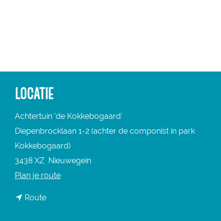
a
g
e
LOCATIE
Achtertuin 'de Kokkebogaard'
Diepenbrocklaan 1-2 (achter de componist in park
Kokkebogaard)
3438 XZ
Nieuwegein
n
Plan je route
a
n
Route
a
a
r