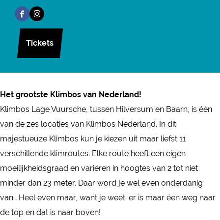
i
K
r
a
i
F
I
m
l
K
n
m
a
n
b
i
l
K
b
Tickets
c
s
o
m
i
l
o
e
t
s
b
m
i
s
b
a
L
o
b
m
L
o
g
a
s
o
b
Het grootste Klimbos van Nederland!
a
o
r
g
L
s
o
Klimbos Lage Vuursche, tussen Hilversum en Baarn, is één
g
k
a
e
a
L
s
van de zes locaties van Klimbos Nederland. In dit
e
K
m
V
g
a
L
majestueuze Klimbos kun je kiezen uit maar liefst 11
V
l
K
u
e
g
a
verschillende klimroutes. Elke route heeft een eigen
u
i
l
u
V
e
g
moeilijkheidsgraad en variëren in hoogtes van 2 tot niet
u
m
i
r
u
V
e
minder dan 23 meter. Daar word je wel even onderdanig
r
b
m
s
u
u
V
van… Heel even maar, want je weet: er is maar éen weg naar
s
o
b
c
r
u
u
de top en dat is naar boven!
c