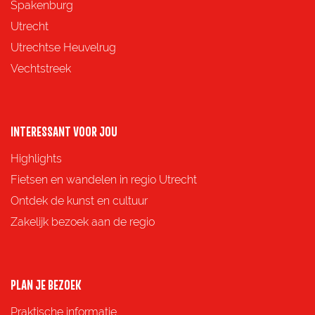
p
p
p
p
Spakenburg
a
a
a
a
Utrecht
g
g
g
g
Utrechtse Heuvelrug
i
i
i
i
Vechtstreek
n
n
n
n
a
a
a
a
o
o
o
o
INTERESSANT VOOR JOU
p
p
p
p
Highlights
F
X
e
W
Fietsen en wandelen in regio Utrecht
a
-
h
Ontdek de kunst en cultuur
c
m
a
Zakelijk bezoek aan de regio
e
a
t
b
i
s
o
l
A
PLAN JE BEZOEK
o
p
Praktische informatie