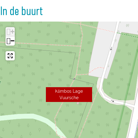
In de buurt
+
−
Klimbos Lage
Vuursche