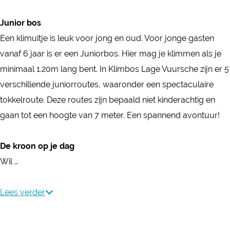
s
o
h
s
r
u
h
L
s
e
c
s
r
Junior bos
e
a
L
h
c
s
Een klimuitje is leuk voor jong en oud. Voor jonge gasten
g
a
e
h
c
vanaf 6 jaar is er een Juniorbos. Hier mag je klimmen als je
e
g
e
h
minimaal 1.20m lang bent. In Klimbos Lage Vuursche zijn er 5
V
e
e
verschillende juniorroutes, waaronder een spectaculaire
u
V
tokkelroute. Deze routes zijn bepaald niet kinderachtig en
u
u
gaan tot een hoogte van 7 meter. Een spannend avontuur!
r
u
s
r
De kroon op je dag
c
s
Wil …
h
c
e
h
Lees verder
e