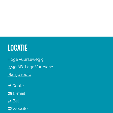
a
g
e
LOCATIE
Hoge Vuurseweg 9
3749 AB
Lage Vuursche
n
Plan je route
a
n
Route
a
a
n
E-mail
r
K
a
a
Bel
K
l
r
a
v
Website
l