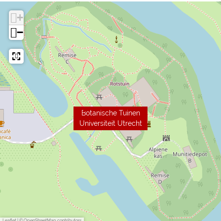
+
−
Botanische Tuinen
Universiteit Utrecht
Leaflet
|
© OpenStreetMap contributors