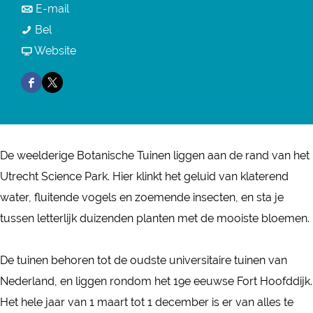
a
n
E-mail
r
B
a
a
Bel
B
o
r
a
v
Website
o
t
B
r
a
t
F
X
a
o
B
n
a
a
B
n
t
o
B
n
c
o
i
a
t
o
i
e
t
s
n
a
t
De weelderige Botanische Tuinen liggen aan de rand van het
s
b
a
c
i
n
a
Utrecht Science Park. Hier klinkt het geluid van klaterend
c
o
n
h
s
i
n
water, fluitende vogels en zoemende insecten, en sta je
h
o
i
e
c
s
i
tussen letterlijk duizenden planten met de mooiste bloemen.
e
k
s
T
h
c
s
T
B
c
u
e
h
c
De tuinen behoren tot de oudste universitaire tuinen van
u
o
h
i
T
e
h
Nederland, en liggen rondom het 19e eeuwse Fort Hoofddijk.
i
t
e
n
u
T
e
Het hele jaar van 1 maart tot 1 december is er van alles te
n