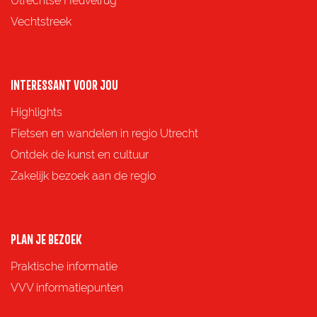
Utrechtse Heuvelrug
i
i
i
i
Vechtstreek
n
n
n
n
a
a
a
a
o
o
o
o
INTERESSANT VOOR JOU
p
p
p
p
Highlights
F
X
e
W
Fietsen en wandelen in regio Utrecht
a
-
h
Ontdek de kunst en cultuur
c
m
a
Zakelijk bezoek aan de regio
e
a
t
b
i
s
o
l
A
PLAN JE BEZOEK
o
p
Praktische informatie
k
p
VVV informatiepunten