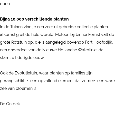
a
T
e
i
u
T
doen.
e
n
u
n
n
i
u
n
i
i
U
e
n
i
Bijna 10.000 verschillende planten
U
s
n
n
n
e
n
In de Tuinen vind je een zeer uitgebreide collectie planten
n
c
e
i
U
n
e
afkomstig uit de hele wereld. Meteen bij binnenkomst valt de
i
h
n
v
n
U
n
grote Rotstuin op, die is aangelegd bovenop Fort Hoofddijk,
v
e
U
e
i
n
U
een onderdeel van de Nieuwe Hollandse Waterlinie, dat
e
T
n
r
v
i
n
stamt uit de 19de eeuw.
r
u
i
s
e
v
i
s
i
v
i
r
e
v
Ook de Evolutietuin, waar planten op families zijn
i
n
e
t
s
r
e
gerangschikt, is een opvallend element dat zomers een ware
t
e
r
e
i
s
r
zee van bloemen is.
e
n
s
i
t
i
s
i
U
i
t
e
t
i
De Ontdek…
t
n
t
U
i
e
t