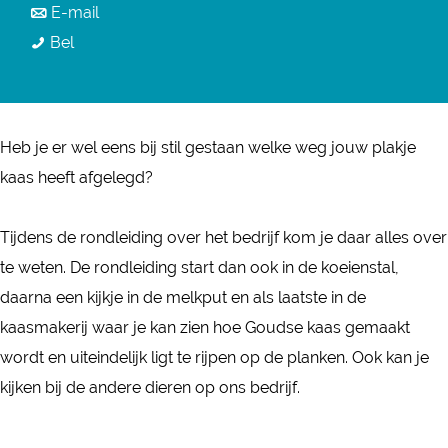
a
n
E-mail
r
K
a
a
Bel
K
a
r
a
a
a
K
r
a
s
a
K
s
Heb je er wel eens bij stil gestaan welke weg jouw plakje
b
a
a
b
kaas heeft afgelegd?
o
s
a
o
e
b
s
e
Tijdens de rondleiding over het bedrijf kom je daar alles over
r
o
b
r
te weten. De rondleiding start dan ook in de koeienstal,
d
e
o
d
daarna een kijkje in de melkput en als laatste in de
e
r
e
e
kaasmakerij waar je kan zien hoe Goudse kaas gemaakt
r
d
r
r
wordt en uiteindelijk ligt te rijpen op de planken. Ook kan je
i
e
d
i
kijken bij de andere dieren op ons bedrijf.
j
r
e
j
C
i
r
C