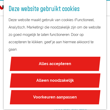
STREEKPRODUCTEN
o
Deze website gebruikt cookies
STREEKMUSEA
e
G
REGIOKAART
k
Deze website maakt gebruik van cookies (Functioneel,
a
NATUURGEBIEDEN
e
Analytisch, Marketing) die noodzakelijk zijn om de website
n
UNESCO WERELDERFGOED
n
zo goed mogelijk te laten functioneren. Door op
a
KAASBOERDERIJ
JUBILEUM
accepteren te klikken, geef je aan hiermee akkoord te
a
CROMWIJK -
gaan.
r
PLAN JE BEZOEK
d
WORKSHOP
OVERNACHTEN
Alles accepteren
e
INTERACTIEVE KAART
KAASMAKEN
h
ZAKELIJKE LOCATIES
o
Alleen noodzakelijk
REGIO TIPS
m
e
ROUTES
Voorkeuren aanpassen
p
FIETSROUTES
a