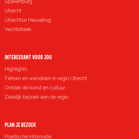
p
p
p
p
Spakenburg
a
a
a
a
Utrecht
g
g
g
g
Utrechtse Heuvelrug
i
i
i
i
Vechtstreek
n
n
n
n
a
a
a
a
o
o
o
o
INTERESSANT VOOR JOU
p
p
p
p
Highlights
F
X
e
W
Fietsen en wandelen in regio Utrecht
a
-
h
Ontdek de kunst en cultuur
c
m
a
Zakelijk bezoek aan de regio
e
a
t
b
i
s
o
l
A
PLAN JE BEZOEK
o
p
Praktische informatie