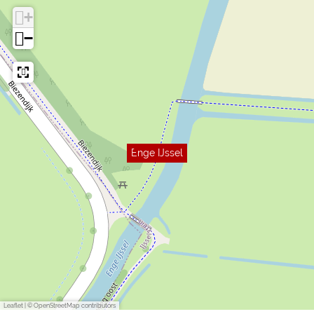
+
−
Enge IJssel
Leaflet
|
© OpenStreetMap contributors