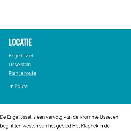
a
g
e
LOCATIE
Enge IJssel
IJsselstein
n
Plan je route
a
n
Route
a
a
r
a
E
r
n
De Enge IJssel is een vervolg van de Kromme IJssel en
E
g
begint ten westen van het gebied Het Klaphek in de
n