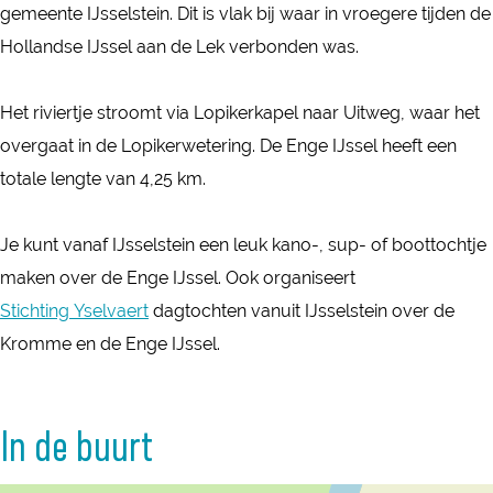
e
gemeente IJsselstein. Dit is vlak bij waar in vroegere tijden de
g
I
Hollandse IJssel aan de Lek verbonden was.
e
J
I
s
Het riviertje stroomt via Lopikerkapel naar Uitweg, waar het
J
s
overgaat in de Lopikerwetering. De Enge IJssel heeft een
s
e
totale lengte van 4,25 km.
s
l
e
Je kunt vanaf IJsselstein een leuk kano-, sup- of boottochtje
l
maken over de Enge IJssel. Ook organiseert
Stichting Yselvaert
dagtochten vanuit IJsselstein over de
Kromme en de Enge IJssel.
In de buurt