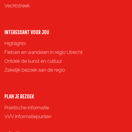
i
i
i
i
Vechtstreek
n
n
n
n
a
a
a
a
o
o
o
o
INTERESSANT VOOR JOU
p
p
p
p
Highlights
F
X
e
W
Fietsen en wandelen in regio Utrecht
a
-
h
Ontdek de kunst en cultuur
c
m
a
Zakelijk bezoek aan de regio
e
a
t
b
i
s
o
l
A
PLAN JE BEZOEK
o
p
Praktische informatie
k
p
VVV informatiepunten