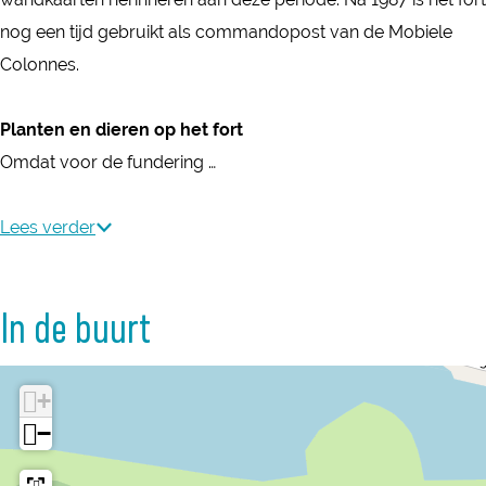
i
i
nog een tijd gebruikt als commandopost van de Mobiele
s
s
Colonnes.
Planten en dieren op het fort
Omdat voor de fundering …
Lees verder
In de buurt
+
−