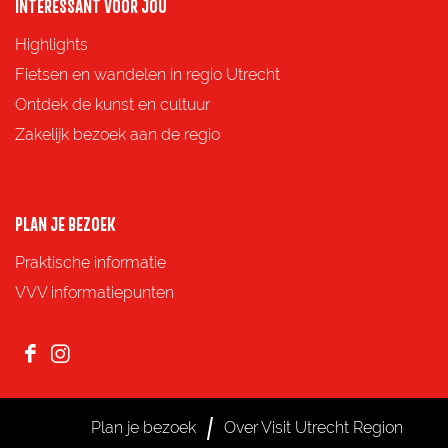
o
o
o
o
INTERESSANT VOOR JOU
p
p
p
p
Highlights
F
X
e
W
Fietsen en wandelen in regio Utrecht
a
-
h
Ontdek de kunst en cultuur
c
m
a
Zakelijk bezoek aan de regio
e
a
t
b
i
s
o
l
A
PLAN JE BEZOEK
o
p
Praktische informatie
k
p
VVV informatiepunten
F
I
a
n
c
s
Plan je bezoek
Over Visit Utrecht Region