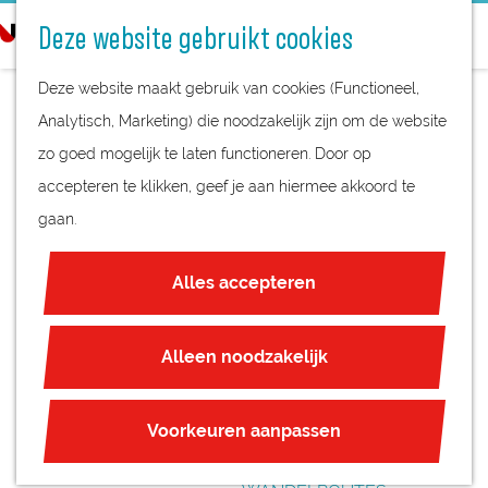
STREEKPRODUCTEN
o
Deze website gebruikt cookies
STREEKMUSEA
e
G
REGIOKAART
k
Deze website maakt gebruik van cookies (Functioneel,
a
NATUURGEBIEDEN
e
Analytisch, Marketing) die noodzakelijk zijn om de website
n
UNESCO WERELDERFGOED
n
zo goed mogelijk te laten functioneren. Door op
a
FORT
JUBILEUM
accepteren te klikken, geef je aan hiermee akkoord te
a
NIEUWERSLUIS
gaan.
r
PLAN JE BEZOEK
d
OVERNACHTEN
Alles accepteren
e
INTERACTIEVE KAART
h
ZAKELIJKE LOCATIES
o
Alleen noodzakelijk
REGIO TIPS
m
e
ROUTES
Voorkeuren aanpassen
p
FIETSROUTES
a