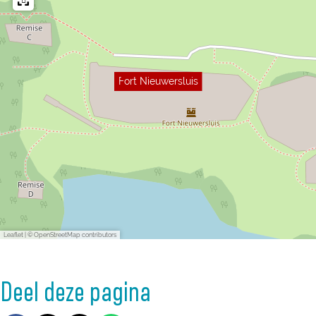
Fort Nieuwersluis
Leaflet
|
© OpenStreetMap contributors
Deel deze pagina