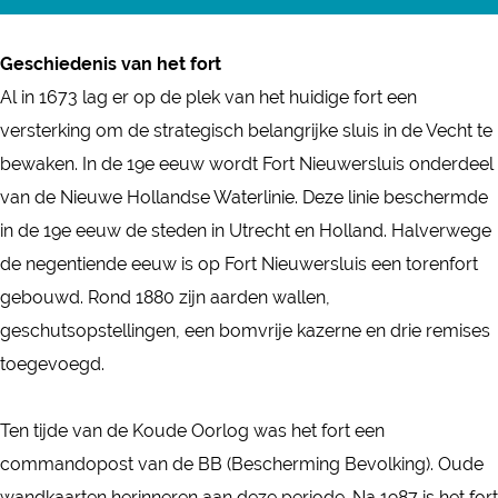
r
n
o
F
F
r
Geschiedenis van het fort
o
o
t
Al in 1673 lag er op de plek van het huidige fort een
r
r
N
versterking om de strategisch belangrijke sluis in de Vecht te
t
t
i
bewaken. In de 19e eeuw wordt Fort Nieuwersluis onderdeel
N
N
e
van de Nieuwe Hollandse Waterlinie. Deze linie beschermde
i
i
u
in de 19e eeuw de steden in Utrecht en Holland. Halverwege
e
e
w
de negentiende eeuw is op Fort Nieuwersluis een torenfort
u
u
e
gebouwd. Rond 1880 zijn aarden wallen,
w
w
r
geschutsopstellingen, een bomvrije kazerne en drie remises
e
e
s
toegevoegd.
r
r
l
s
s
u
Ten tijde van de Koude Oorlog was het fort een
l
l
i
commandopost van de BB (Bescherming Bevolking). Oude
u
u
s
wandkaarten herinneren aan deze periode. Na 1987 is het fort