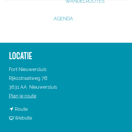
WANDELROUTES
g
e
AGENDA
LOCATIE
Fort Nieuwersluis
Rijksstraatweg 7B
3631 AA
Nieuwersluis
n
Plan je route
a
n
Route
a
a
v
Website
r
a
a
F