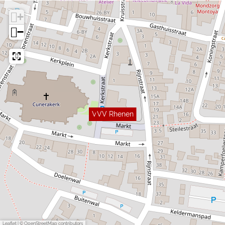
+
−
VVV Rhenen
Leaflet
|
© OpenStreetMap contributors