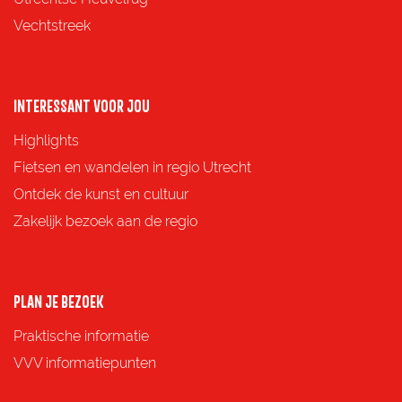
i
i
i
i
Vechtstreek
n
n
n
n
a
a
a
a
o
o
o
o
INTERESSANT VOOR JOU
p
p
p
p
Highlights
F
X
e
W
Fietsen en wandelen in regio Utrecht
a
-
h
Ontdek de kunst en cultuur
c
m
a
Zakelijk bezoek aan de regio
e
a
t
b
i
s
o
l
A
PLAN JE BEZOEK
o
p
Praktische informatie
k
p
VVV informatiepunten