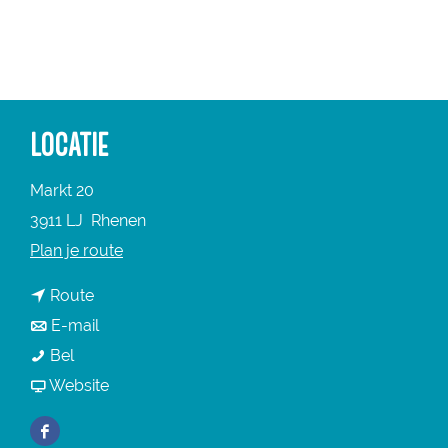
a
g
e
LOCATIE
Markt 20
3911 LJ
Rhenen
n
Plan je route
a
n
Route
a
a
n
E-mail
r
V
a
a
Bel
V
V
r
a
v
Website
V
V
V
r
a
V
F
R
V
V
n