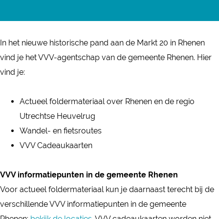
R
a
h
V
V
V
h
c
e
R
V
V
e
e
n
h
R
V
In het nieuwe historische pand aan de Markt 20 in Rhenen
n
b
e
e
h
R
vind je het VVV-agentschap van de gemeente Rhenen. Hier
e
o
n
n
e
h
vind je:
n
o
e
n
e
k
n
e
n
Actueel foldermateriaal over Rhenen en de regio
V
n
e
Utrechtse Heuvelrug
V
n
Wandel- en fietsroutes
V
VVV Cadeaukaarten
R
h
VVV informatiepunten in de gemeente Rhenen
e
Voor actueel foldermateriaal kun je daarnaast terecht bij de
n
verschillende VVV informatiepunten in de gemeente
e
Rhenen:
bekijk de locaties
. VVV cadeaukaarten worden niet