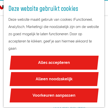
STREEKPRODUCTEN
o
Deze website gebruikt cookies
STREEKMUSEA
e
G
REGIOKAART
k
Deze website maakt gebruik van cookies (Functioneel,
a
NATUURGEBIEDEN
e
Analytisch, Marketing) die noodzakelijk zijn om de website
n
UNESCO WERELDERFGOED
n
zo goed mogelijk te laten functioneren. Door op
a
SPEELTUIN
JUBILEUM
accepteren te klikken, geef je aan hiermee akkoord te
a
RUIGENHOEKSE
gaan.
r
PLAN JE BEZOEK
d
POLDER
OVERNACHTEN
Alles accepteren
e
INTERACTIEVE KAART
h
ZAKELIJKE LOCATIES
o
Alleen noodzakelijk
REGIO TIPS
m
e
ROUTES
Voorkeuren aanpassen
p
FIETSROUTES
a