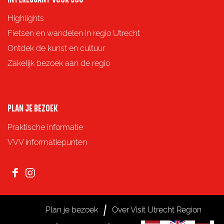
p
p
p
p
Highlights
F
X
e
W
Fietsen en wandelen in regio Utrecht
a
-
h
Ontdek de kunst en cultuur
c
m
a
Zakelijk bezoek aan de regio
e
a
t
b
i
s
o
l
A
PLAN JE BEZOEK
o
p
Praktische informatie
k
p
VVV informatiepunten
F
I
a
n
c
s
Plan je bezoek
Over Visit Utrecht Region