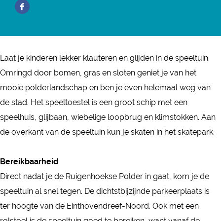
S
F
r
n
p
a
S
S
e
c
p
p
e
e
e
e
Laat je kinderen lekker klauteren en glijden in de speeltuin.
l
b
e
e
Omringd door bomen, gras en sloten geniet je van het
t
o
l
l
mooie polderlandschap en ben je even helemaal weg van
u
o
t
t
de stad. Het speeltoestel is een groot schip met een
i
k
u
u
speelhuis, glijbaan, wiebelige loopbrug en klimstokken. Aan
n
S
i
i
de overkant van de speeltuin kun je skaten in het skatepark.
R
p
n
n
u
e
R
R
Bereikbaarheid
i
e
u
u
Direct nadat je de Ruigenhoekse Polder in gaat, kom je de
g
l
i
i
speeltuin al snel tegen. De dichtstbijzijnde parkeerplaats is
e
t
g
g
ter hoogte van de Einthovendreef-Noord. Ook met een
n
u
e
e
rolstoel is de speeltuin goed te bereiken, want vanaf de