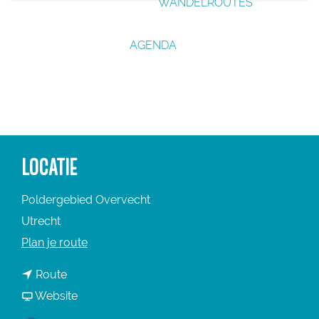
WANDELROUTES
g
e
AGENDA
LOCATIE
Poldergebied Overvecht
Utrecht
n
Plan je route
a
n
Route
a
a
v
Website
r
a
a