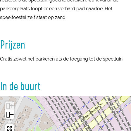
h
i
n
n
parkeerplaats loopt er een verhard pad naartoe. Het
o
n
h
h
speeltoestel zelf staat op zand.
e
R
o
o
k
u
e
e
s
Prijzen
i
k
k
e
g
s
s
P
Gratis zowel het parkeren als de toegang tot de speeltuin.
e
e
e
o
n
P
P
l
h
o
o
d
In de buurt
o
l
l
e
e
d
d
r
k
+
e
e
s
−
r
r
e