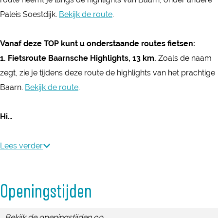
k
i
d
t
k
Paleis Soestdijk.
Bekijk de route
.
j
i
d
k
j
i
Vanaf deze TOP kunt u onderstaande routes fietsen:
k
j
1.
Fietsroute Baarnsche Highlights, 13 km.
Zoals de naam
k
zegt, zie je tijdens deze route de highlights van het prachtige
Baarn.
Bekijk de route
.
Hi…
Lees verder
Openingstijden
Bekijk de openingstijden op