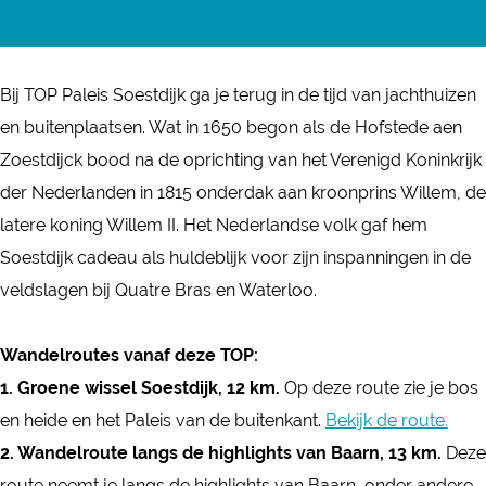
P
T
r
a
P
P
O
T
n
P
a
P
O
T
a
Bij TOP Paleis Soestdijk ga je terug in de tijd van jachthuizen
l
P
P
O
l
en buitenplaatsen. Wat in 1650 begon als de Hofstede aen
e
a
P
P
e
Zoestdijck bood na de oprichting van het Verenigd Koninkrijk
i
l
a
P
i
der Nederlanden in 1815 onderdak aan kroonprins Willem, de
s
e
l
a
s
latere koning Willem II. Het Nederlandse volk gaf hem
S
i
e
l
S
Soestdijk cadeau als huldeblijk voor zijn inspanningen in de
o
s
i
e
o
veldslagen bij Quatre Bras en Waterloo.
e
S
s
i
e
s
o
S
s
s
Wandelroutes vanaf deze TOP:
t
e
o
S
t
1. Groene wissel Soestdijk, 12 km.
Op deze route zie je bos
d
s
e
o
d
en heide en het Paleis van de buitenkant.
Bekijk de route.
i
t
s
e
i
2. Wandelroute langs de highlights van Baarn, 13 km.
Deze
j
d
t
s
j
route neemt je langs de highlights van Baarn, onder andere