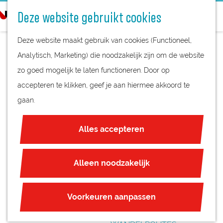
STREEKPRODUCTEN
o
Deze website gebruikt cookies
STREEKMUSEA
e
G
REGIOKAART
k
Deze website maakt gebruik van cookies (Functioneel,
a
NATUURGEBIEDEN
e
Analytisch, Marketing) die noodzakelijk zijn om de website
n
UNESCO WERELDERFGOED
n
zo goed mogelijk te laten functioneren. Door op
a
TOP PALEIS
JUBILEUM
accepteren te klikken, geef je aan hiermee akkoord te
a
SOESTDIJK
gaan.
r
PLAN JE BEZOEK
d
OVERNACHTEN
Alles accepteren
e
INTERACTIEVE KAART
h
ZAKELIJKE LOCATIES
o
Alleen noodzakelijk
REGIO TIPS
m
e
ROUTES
Voorkeuren aanpassen
p
FIETSROUTES
a