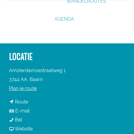
WANDELROUTES
g
e
AGENDA
LOCATIE
Amsterdamsestraatweg 1
3744 AA
Baarn
n
Plan je route
a
n
Route
a
a
n
E-mail
r
T
a
a
Bel
T
O
r
a
v
Website
O