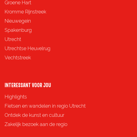
e
e
e
e
Groene Hart
z
z
z
z
Kromme Rijnstreek
e
e
e
e
Nieuwegein
p
p
p
p
Spakenburg
a
a
a
a
Utrecht
g
g
g
g
Utrechtse Heuvelrug
i
i
i
i
Vechtstreek
n
n
n
n
a
a
a
a
o
o
o
o
INTERESSANT VOOR JOU
p
p
p
p
Highlights
F
X
e
W
Fietsen en wandelen in regio Utrecht
a
-
h
Ontdek de kunst en cultuur
c
m
a
Zakelijk bezoek aan de regio
e
a
t