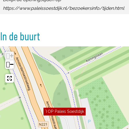
https://www.paleissoestdijk.nl/bezoekersinfo/tijden.html
In de buurt
+
−
TOP Paleis Soestdijk