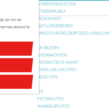
o
STREEKPRODUCTEN
e
STREEKMUSEA
k
REGIOKAART
ijk zijn om de
e
NATUURGEBIEDEN
 hiermee akkoord te
n
UNESCO WERELDERFGOED JUBILEUM
PLAN JE BEZOEK
OVERNACHTEN
INTERACTIEVE KAART
ZAKELIJKE LOCATIES
REGIO TIPS
ROUTES
FIETSROUTES
WANDELROUTES