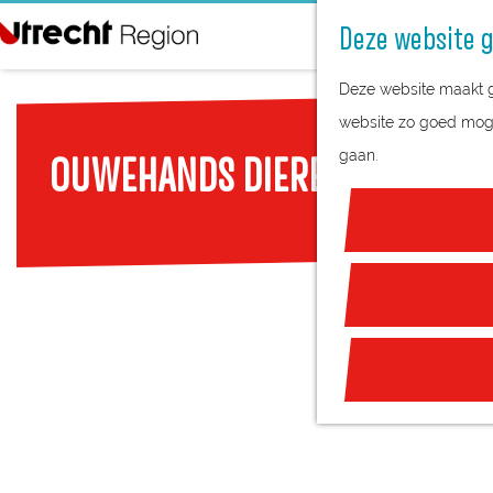
Deze website g
G
Deze website maakt ge
a
website zo goed mogel
n
gaan.
OUWEHANDS DIERENPARK RHE
a
a
r
d
e
h
o
m
e
p