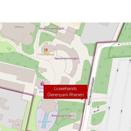
Ouwehands
Dierenpark Rhenen