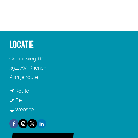
a
g
e
LOCATIE
Grebbeweg 111
3911 AV
Rhenen
n
Plan je route
a
n
Route
a
O
a
Bel
r
u
a
v
Website
O
w
r
a
u
F
I
X
L
e
O
n
w
a
n
O
i
h
u
O