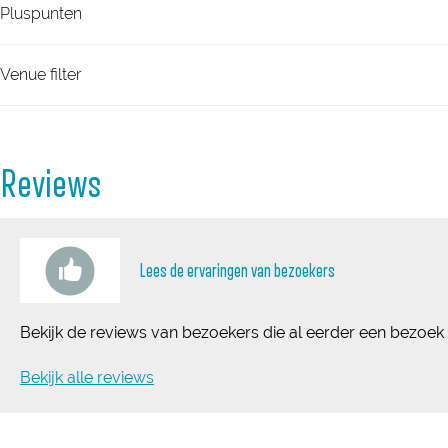
e
n
e
Pluspunten
n
e
n
n
Venue filter
Reviews
Lees de ervaringen van bezoekers
Bekijk de reviews van bezoekers die al eerder een bezoek
Bekijk alle reviews