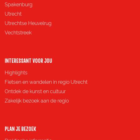
p
p
p
p
Spakenburg
a
a
a
a
Utrecht
g
g
g
g
Utrechtse Heuvelrug
i
i
i
i
Vechtstreek
n
n
n
n
a
a
a
a
o
o
o
o
INTERESSANT VOOR JOU
p
p
p
p
Highlights
F
X
e
W
Fietsen en wandelen in regio Utrecht
a
-
h
Ontdek de kunst en cultuur
c
m
a
Zakelijk bezoek aan de regio
e
a
t
b
i
s
o
l
A
PLAN JE BEZOEK
o
p