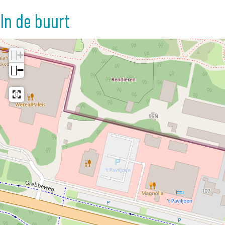
In de buurt
+
−