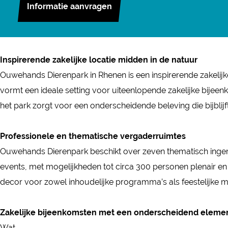
e
Informatie aanvragen
c
s
u
n
a
w
u
h
e
t
w
k
n
e
w
a
b
a
e
e
d
h
e
n
o
g
h
d
s
a
h
Inspirerende zakelijke locatie midden in de natuur
d
o
r
a
i
D
n
a
Ouwehands Dierenpark in Rhenen is een inspirerende zakelijk
s
k
a
n
n
i
d
n
vormt een ideale setting voor uiteenlopende zakelijke bijeen
D
O
m
d
O
e
s
d
het park zorgt voor een onderscheidende beleving die bijblijft
i
u
O
s
u
r
D
s
e
w
u
D
w
e
i
D
Professionele en thematische vergaderruimtes
r
e
w
i
e
n
e
i
Ouwehands Dierenpark beschikt over zeven thematisch ingerich
e
h
e
e
h
p
r
e
events, met mogelijkheden tot circa 300 personen plenair en b
n
a
h
r
a
a
e
r
decor voor zowel inhoudelijke programma’s als feestelijke mo
p
n
a
e
n
r
n
e
a
d
n
n
d
k
p
n
Zakelijke bijeenkomsten met een onderscheidend eleme
r
s
d
p
s
R
a
p
Wat…