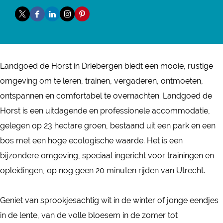
n
L
r
a
n
X
F
L
I
P
d
a
L
n
d
L
a
i
n
i
g
n
a
L
g
a
c
n
s
n
o
d
n
a
o
n
e
k
t
t
e
g
d
n
Landgoed de Horst in Driebergen biedt een mooie, rustige
e
d
b
e
a
e
d
o
g
d
omgeving om te leren, trainen, vergaderen, ontmoeten,
d
g
o
d
g
r
d
e
o
g
ontspannen en comfortabel te overnachten. Landgoed de
d
o
o
i
r
e
e
d
e
o
Horst is een uitdagende en professionele accommodatie,
e
e
k
n
a
s
H
d
d
e
gelegen op 23 hectare groen, bestaand uit een park en een
H
d
L
L
m
t
o
e
d
d
bos met een hoge ecologische waarde. Het is een
o
d
a
a
L
L
r
H
e
d
bijzondere omgeving, speciaal ingericht voor trainingen en
r
e
n
n
a
a
s
o
H
e
opleidingen, op nog geen 20 minuten rijden van Utrecht.
s
H
d
d
n
n
t
r
o
H
t
o
g
g
d
d
s
r
o
Geniet van sprookjesachtig wit in de winter of jonge eendjes
r
o
o
g
g
t
s
r
in de lente, van de volle bloesem in de zomer tot