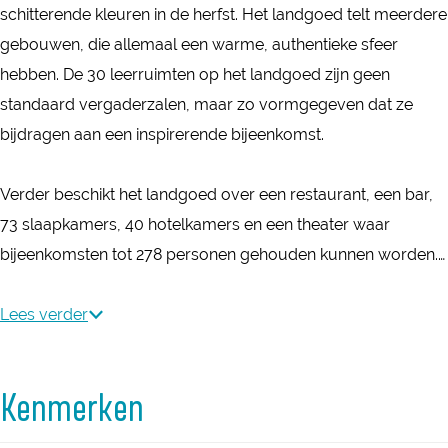
s
e
e
o
o
t
s
schitterende kleuren in de herfst. Het landgoed telt meerdere
t
d
d
e
e
t
gebouwen, die allemaal een warme, authentieke sfeer
d
d
d
d
hebben. De 30 leerruimten op het landgoed zijn geen
e
e
d
d
standaard vergaderzalen, maar zo vormgegeven dat ze
H
H
e
e
bijdragen aan een inspirerende bijeenkomst.
o
o
H
H
r
r
o
o
Verder beschikt het landgoed over een restaurant, een bar,
s
s
r
r
73 slaapkamers, 40 hotelkamers en een theater waar
t
t
s
s
bijeenkomsten tot 278 personen gehouden kunnen worden.…
t
t
Lees verder
Kenmerken