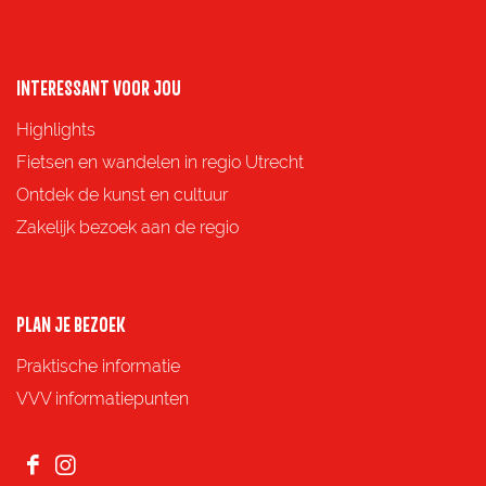
n
n
n
n
a
a
a
a
o
o
o
o
INTERESSANT VOOR JOU
p
p
p
p
Highlights
F
X
e
W
Fietsen en wandelen in regio Utrecht
a
-
h
Ontdek de kunst en cultuur
c
m
a
Zakelijk bezoek aan de regio
e
a
t
b
i
s
o
l
A
PLAN JE BEZOEK
o
p
Praktische informatie
k
p
VVV informatiepunten
F
I