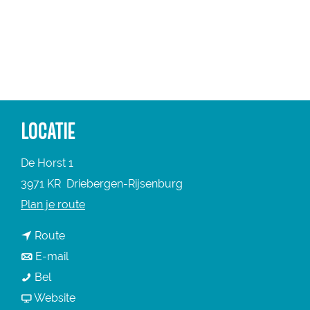
a
g
e
LOCATIE
De Horst 1
3971 KR
Driebergen-Rijsenburg
n
Plan je route
a
n
Route
a
a
n
E-mail
r
L
a
a
Bel
L
a
r
a
v
Website
a