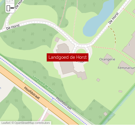
−
Landgoed de Horst
Leaflet
|
© OpenStreetMap contributors