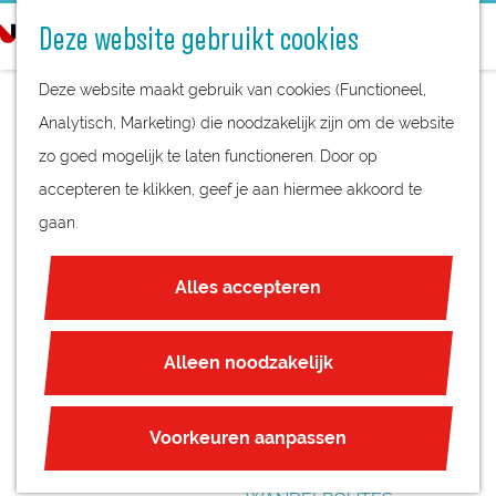
STREEKPRODUCTEN
o
Deze website gebruikt cookies
STREEKMUSEA
e
G
REGIOKAART
k
Deze website maakt gebruik van cookies (Functioneel,
a
NATUURGEBIEDEN
e
Analytisch, Marketing) die noodzakelijk zijn om de website
n
UNESCO WERELDERFGOED
n
zo goed mogelijk te laten functioneren. Door op
a
WATERSKIËN -
JUBILEUM
accepteren te klikken, geef je aan hiermee akkoord te
a
DOWN UNDER
gaan.
r
PLAN JE BEZOEK
d
OVERNACHTEN
Alles accepteren
e
INTERACTIEVE KAART
h
ZAKELIJKE LOCATIES
o
Alleen noodzakelijk
REGIO TIPS
m
e
ROUTES
Voorkeuren aanpassen
p
FIETSROUTES
a