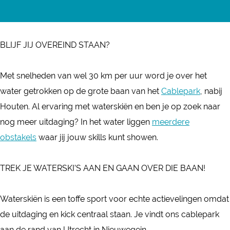
t
W
r
a
t
e
a
W
n
e
r
t
a
W
r
BLIJF JIJ OVEREIND STAAN?
s
e
t
a
s
k
r
e
t
k
Met snelheden van wel 30 km per uur word je over het
i
s
r
e
i
water getrokken op de grote baan van het
Cablepark
, nabij
ë
k
s
r
ë
Houten. Al ervaring met waterskiën en ben je op zoek naar
n
i
k
s
n
nog meer uitdaging? In het water liggen
meerdere
-
ë
i
k
-
obstakels
waar jij jouw skills kunt showen.
D
n
ë
i
D
o
-
n
ë
o
TREK JE WATERSKI’S AAN EN GAAN OVER DIE BAAN!
w
D
-
n
w
n
o
D
-
n
Waterskiën is een toffe sport voor echte actievelingen omdat
U
w
o
D
U
de uitdaging en kick centraal staan. Je vindt ons cablepark
n
n
w
o
n
aan de rand van Utrecht in Nieuwegein.