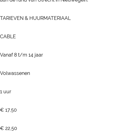
d
U
n
w
d
e
n
U
n
e
TARIEVEN & HUURMATERIAAL
r
d
n
U
r
e
d
n
CABLE
r
e
d
r
e
Vanaf 8 t/m 14 jaar
r
Volwassenen
1 uur
€ 17,50
€ 22,50