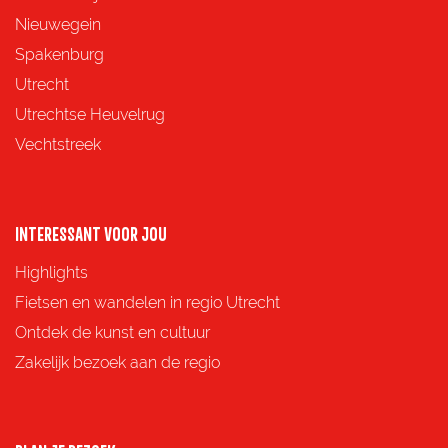
e
e
e
e
Nieuwegein
p
p
p
p
Spakenburg
a
a
a
a
Utrecht
g
g
g
g
Utrechtse Heuvelrug
i
i
i
i
Vechtstreek
n
n
n
n
a
a
a
a
o
o
o
o
INTERESSANT VOOR JOU
p
p
p
p
Highlights
F
X
e
W
Fietsen en wandelen in regio Utrecht
a
-
h
Ontdek de kunst en cultuur
c
m
a
Zakelijk bezoek aan de regio
e
a
t
b
i
s
o
l
A