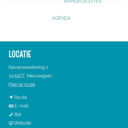
WANDELROUTES
g
e
AGENDA
LOCATIE
Ravensewetering 1
3439ZZ
Nieuwegein
n
Plan je route
a
n
Route
a
a
n
E-mail
r
W
a
a
Bel
W
a
r
a
v
Website
a