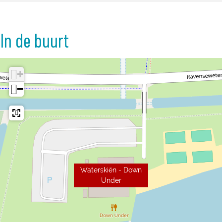
In de buurt
+
−
Waterskiën - Down
Under