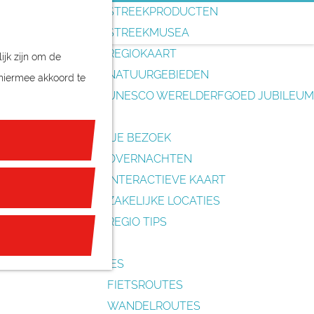
o
STREEKPRODUCTEN
e
STREEKMUSEA
k
REGIOKAART
ijk zijn om de
e
NATUURGEBIEDEN
 hiermee akkoord te
n
UNESCO WERELDERFGOED JUBILEUM
PLAN JE BEZOEK
OVERNACHTEN
INTERACTIEVE KAART
ZAKELIJKE LOCATIES
REGIO TIPS
ROUTES
FIETSROUTES
WANDELROUTES