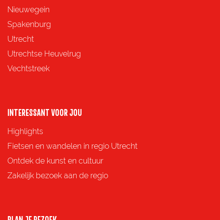
e
e
e
e
Nieuwegein
p
p
p
p
Spakenburg
a
a
a
a
Utrecht
g
g
g
g
Utrechtse Heuvelrug
i
i
i
i
Vechtstreek
n
n
n
n
a
a
a
a
o
o
o
o
INTERESSANT VOOR JOU
p
p
p
p
Highlights
F
X
e
W
Fietsen en wandelen in regio Utrecht
a
-
h
Ontdek de kunst en cultuur
c
m
a
Zakelijk bezoek aan de regio
e
a
t
b
i
s
o
l
A
PLAN JE BEZOEK