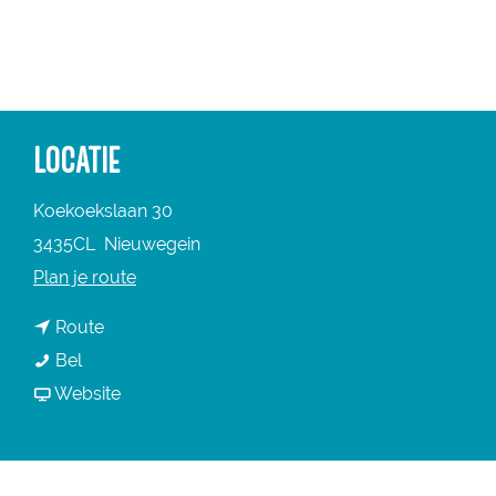
a
g
e
LOCATIE
Koekoekslaan 30
3435CL
Nieuwegein
n
Plan je route
a
n
Route
a
B
a
Bel
r
e
a
v
Website
B
d
r
a
e
&
B
n
d
B
e
B