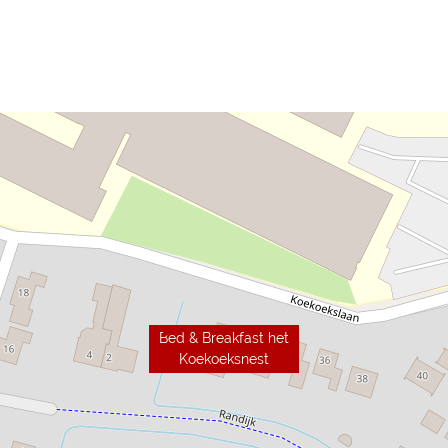
Bed & Breakfast het
Koekoeksnest