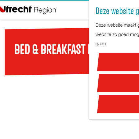
Deze website g
G
Deze website maakt ge
a
website zo goed mogel
n
gaan.
BED & BREAKFAST HET KOEKOE
a
a
r
d
e
h
o
m
e
p