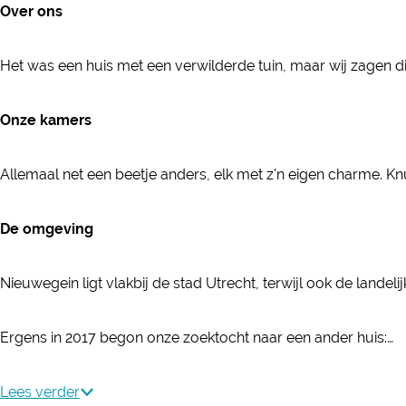
&
Over ons
r
d
e
B
e
&
d
r
Het was een huis met een verwilderde tuin, maar wij zagen di
a
B
&
e
k
r
B
a
Onze kamers
f
e
r
k
a
a
e
f
Allemaal net een beetje anders, elk met z'n eigen charme. Kn
s
k
a
a
t
f
k
s
De omgeving
h
a
f
t
e
s
a
h
Nieuwegein ligt vlakbij de stad Utrecht, terwijl ook de lande
t
t
s
e
K
h
t
t
Ergens in 2017 begon onze zoektocht naar een ander huis:…
o
e
h
K
e
t
e
o
Lees verder
k
K
t