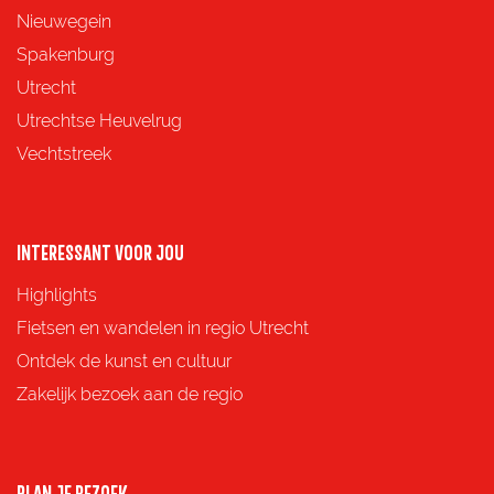
e
e
e
e
Nieuwegein
p
p
p
p
Spakenburg
a
a
a
a
Utrecht
g
g
g
g
Utrechtse Heuvelrug
i
i
i
i
Vechtstreek
n
n
n
n
a
a
a
a
o
o
o
o
INTERESSANT VOOR JOU
p
p
p
p
Highlights
F
X
e
W
Fietsen en wandelen in regio Utrecht
a
-
h
Ontdek de kunst en cultuur
c
m
a
Zakelijk bezoek aan de regio
e
a
t
b
i
s
o
l
A
PLAN JE BEZOEK