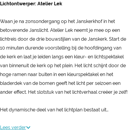
s
Lichtontwerper: Atelier Lek
n
n
l
s
s
i
Waan je na zonsondergang op het Janskerkhof in het
l
l
c
betoverende Janslicht. Atelier Lek neemt je mee op een
i
i
h
lichtreis door de drie bouwstijlen van de Janskerk. Start de
c
c
t
10 minuten durende voorstelling bij de hoofdingang van
h
h
de kerk en laat je leiden langs een kleur- en lichtspektakel
t
t
van binnenuit de kerk op het plein. Het licht schijnt door de
hoge ramen naar buiten in een kleurspektakel en het
bladerdek van de bomen geeft het licht per seizoen een
ander effect. Het slotstuk van het lichtverhaal creëer je zelf!
Het dynamische deel van het lichtplan bestaat uit…
Lees verder