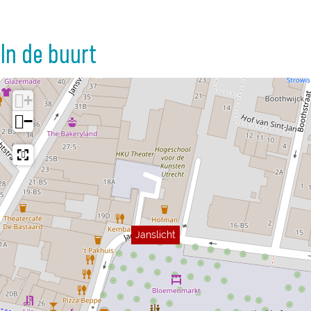
In de buurt
+
−
Janslicht