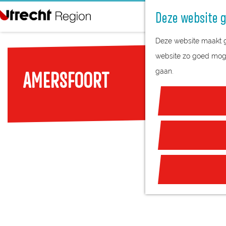
Deze website g
G
Deze website maakt ge
a
website zo goed mogel
n
gaan.
AMERSFOORT
a
a
r
d
e
h
o
m
e
p