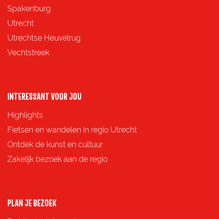
p
p
p
p
Spakenburg
a
a
a
a
Utrecht
g
g
g
g
Utrechtse Heuvelrug
i
i
i
i
Vechtstreek
n
n
n
n
a
a
a
a
o
o
o
o
INTERESSANT VOOR JOU
p
p
p
p
Highlights
F
X
e
W
Fietsen en wandelen in regio Utrecht
a
-
h
Ontdek de kunst en cultuur
c
m
a
Zakelijk bezoek aan de regio
e
a
t
b
i
s
o
l
A
PLAN JE BEZOEK
o
p