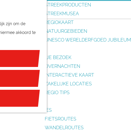
o
STREEKPRODUCTEN
e
STREEKMUSEA
k
REGIOKAART
ijk zijn om de
e
NATUURGEBIEDEN
 hiermee akkoord te
n
UNESCO WERELDERFGOED JUBILEUM
PLAN JE BEZOEK
OVERNACHTEN
INTERACTIEVE KAART
ZAKELIJKE LOCATIES
REGIO TIPS
ROUTES
FIETSROUTES
WANDELROUTES