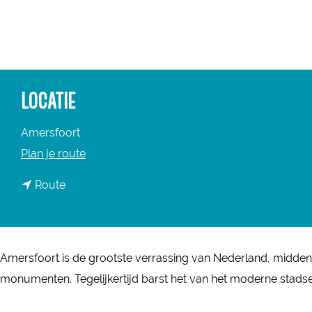
a
g
e
LOCATIE
Amersfoort
n
Plan je route
a
n
Route
a
a
r
a
A
r
m
Amersfoort is de grootste verrassing van Nederland, middeni
A
e
monumenten. Tegelijkertijd barst het van het moderne stadse l
m
r
e