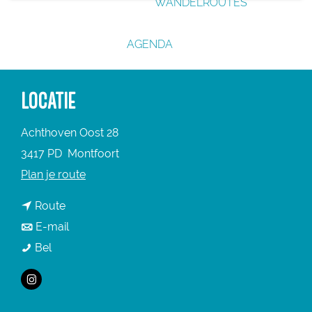
WANDELROUTES
g
e
AGENDA
LOCATIE
Achthoven Oost 28
3417 PD
Montfoort
n
Plan je route
a
n
Route
a
a
n
E-mail
r
D
a
a
Bel
D
e
r
a
e
I
P
D
r
P
n
o
e
D