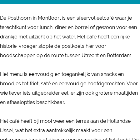
o
s
s
P
e
s
t
t
o
P
De Posthoorn in Montfoort is een sfeervol eetcafé waar je
t
a
h
s
o
terechtkunt voor lunch, diner en borrel of gewoon voor een
h
g
o
t
s
drankje met uitzicht op het water. Het café heeft een rijke
o
r
o
h
t
historie: vroeger stopte de postkoets hier voor
o
a
r
o
h
boodschappen op de route tussen Utrecht en Rotterdam.
r
m
n
o
o
n
D
r
o
Het menu is eenvoudig en toegankelijk: van snacks en
e
n
r
broodjes tot friet, saté en eenvoudige hoofdgerechten. Voor
P
n
wie liever iets uitgebreider eet: er zijn ook grotere maaltijden
o
en afhaalopties beschikbaar.
s
t
Het café heeft bij mooi weer een terras aan de Hollandse
h
IJssel, wat het extra aantrekkelijk maakt voor een
o
ontspannen lunch of diner na een wandeling of fietstocht. De