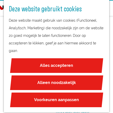
STREEKPRODUCTEN
o
Deze website gebruikt cookies
STREEKMUSEA
e
G
REGIOKAART
k
Deze website maakt gebruik van cookies (Functioneel,
a
NATUURGEBIEDEN
e
Analytisch, Marketing) die noodzakelijk zijn om de website
n
UNESCO WERELDERFGOED
n
zo goed mogelijk te laten functioneren. Door op
a
DE POSTHOORN
JUBILEUM
accepteren te klikken, geef je aan hiermee akkoord te
a
gaan.
r
PLAN JE BEZOEK
d
OVERNACHTEN
Alles accepteren
e
INTERACTIEVE KAART
h
ZAKELIJKE LOCATIES
o
Alleen noodzakelijk
REGIO TIPS
m
e
ROUTES
Voorkeuren aanpassen
p
FIETSROUTES
a