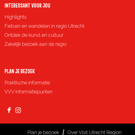
o
o
o
o
INTERESSANT VOOR JOU
p
p
p
p
Highlights
F
X
e
W
Fietsen en wandelen in regio Utrecht
a
-
h
Ontdek de kunst en cultuur
c
m
a
Zakelijk bezoek aan de regio
e
a
t
b
i
s
o
l
A
PLAN JE BEZOEK
o
p
Praktische informatie
k
p
VVV informatiepunten
F
I
a
n
c
s
Plan je bezoek
Over Visit Utrecht Region