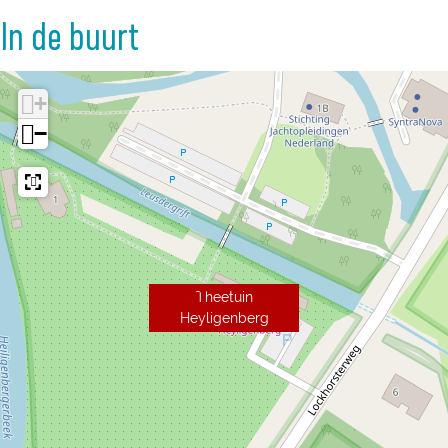
In de buurt
+
−
Theetuin
Heyligenberg