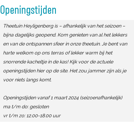
e
n
e
g
Openingstijden
e
r
b
n
e
r
g
e
b
n
Theetuin Heyligenberg is – afhankelijk van het seizoen –
g
r
e
b
bijna dagelijks geopend. Kom genieten van al het lekkers
g
r
e
en van de ontspannen sfeer in onze theetuin. Je bent van
g
r
harte welkom op ons terras of lekker warm bij het
g
snorrende kacheltje in de kas! Kijk voor de actuele
openingstijden hier op de site. Het zou jammer zijn als je
voor niets langs komt.
Openingstijden vanaf 1 maart 2024 (seizoenafhankelijk)
ma t/m do: gesloten
vr t/m zo: 12.00-18.00 uur