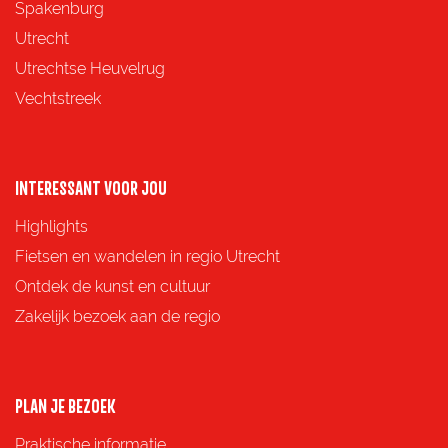
p
p
p
p
Spakenburg
a
a
a
a
Utrecht
g
g
g
g
Utrechtse Heuvelrug
i
i
i
i
Vechtstreek
n
n
n
n
a
a
a
a
o
o
o
o
INTERESSANT VOOR JOU
p
p
p
p
Highlights
F
X
e
W
Fietsen en wandelen in regio Utrecht
a
-
h
Ontdek de kunst en cultuur
c
m
a
Zakelijk bezoek aan de regio
e
a
t
b
i
s
o
l
A
PLAN JE BEZOEK
o
p
Praktische informatie