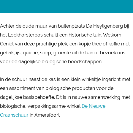
e
T
r
a
e
e
h
T
n
e
t
e
h
T
t
Achter de oude muur van buitenplaats De Heyligenberg bij
u
e
e
h
u
het Lockhorsterbos schuilt een historische tuin. Welkom!
i
t
e
e
i
Geniet van deze prachtige plek, een kopje thee of koffie met
n
u
t
e
n
gebak, ijs, quiche, soep, groente uit de tuin of bezoek ons
H
i
u
t
H
voor de dagelijkse biologische boodschappen.
e
n
i
u
e
y
H
n
i
y
In de schuur naast de kas is een klein winkeltje ingericht met
l
e
H
n
l
een assortiment van biologische producten voor de
i
y
e
H
i
dagelijkse basis­behoefte. Dit is in nauwe samenwerking met
g
l
y
e
g
biologische, verpakkingsarme winkel
De Nieuwe
e
i
l
y
e
Graanschuur
in Amersfoort.
n
g
i
l
n
b
e
g
i
b