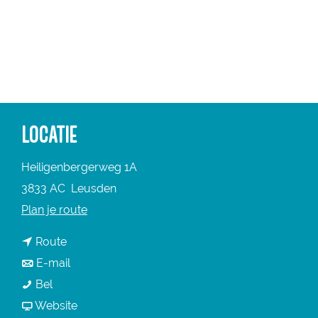
a
g
e
LOCATIE
Heiligenbergerweg 1A
3833 AC
Leusden
n
Plan je route
a
n
Route
a
a
n
E-mail
r
T
a
a
Bel
T
h
r
a
v
Website
h