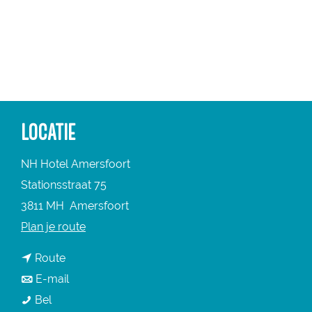
a
g
e
LOCATIE
NH Hotel Amersfoort
Stationsstraat 75
3811 MH
Amersfoort
n
Plan je route
a
n
Route
a
a
n
E-mail
r
N
a
a
Bel
N