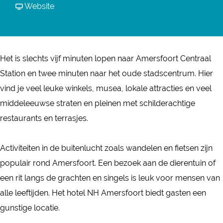
H
r
a
v
Website
H
H
N
r
a
H
o
H
N
n
o
t
H
H
N
t
Het is slechts vijf minuten lopen naar Amersfoort Centraal
e
o
H
H
e
Station en twee minuten naar het oude stadscentrum. Hier
l
t
o
H
l
vind je veel leuke winkels, musea, lokale attracties en veel
A
e
t
o
A
middeleeuwse straten en pleinen met schilderachtige
m
l
e
t
m
restaurants en terrasjes.
e
A
l
e
e
r
m
A
l
r
Activiteiten in de buitenlucht zoals wandelen en fietsen zijn
s
e
m
A
s
populair rond Amersfoort. Een bezoek aan de dierentuin of
f
r
e
m
f
een rit langs de grachten en singels is leuk voor mensen van
o
s
r
e
o
alle leeftijden. Het hotel NH Amersfoort biedt gasten een
o
f
s
r
o
gunstige locatie.
r
o
f
s
r