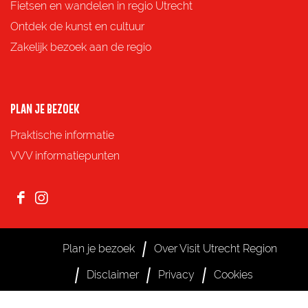
Fietsen en wandelen in regio Utrecht
a
-
h
Ontdek de kunst en cultuur
c
m
a
Zakelijk bezoek aan de regio
e
a
t
b
i
s
o
l
A
PLAN JE BEZOEK
o
p
Praktische informatie
k
p
VVV informatiepunten
F
I
a
n
c
s
Plan je bezoek
Over Visit Utrecht Region
e
t
Disclaimer
Privacy
Cookies
b
a