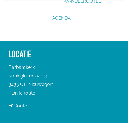
WANDELROUTES
g
e
AGENDA
LOCATIE
Barbarakerk
Koninginnenlaan 3
3433 CT
Nieuwegein
n
Plan je route
a
n
Route
a
a
r
a
B