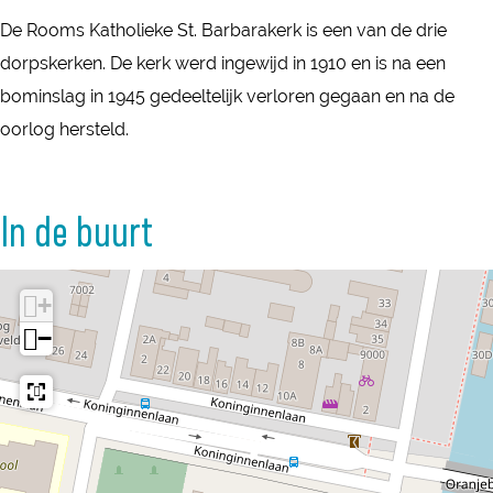
r
a
De Rooms Katholieke St. Barbarakerk is een van de drie
B
r
dorpskerken. De kerk werd ingewijd in 1910 en is na een
a
b
bominslag in 1945 gedeeltelijk verloren gegaan en na de
r
a
oorlog hersteld.
b
r
a
a
r
In de buurt
k
a
e
k
r
+
e
k
−
r
N
k
i
N
e
i
u
e
w