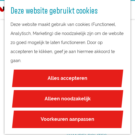
STREEKPRODUCTEN
o
Deze website gebruikt cookies
STREEKMUSEA
e
G
REGIOKAART
k
Deze website maakt gebruik van cookies (Functioneel,
a
NATUURGEBIEDEN
e
Analytisch, Marketing) die noodzakelijk zijn om de website
n
UNESCO WERELDERFGOED
n
zo goed mogelijk te laten functioneren. Door op
a
BARBARAKERK
JUBILEUM
accepteren te klikken, geef je aan hiermee akkoord te
a
NIEUWEGEIN
gaan.
r
PLAN JE BEZOEK
d
OVERNACHTEN
Alles accepteren
e
INTERACTIEVE KAART
h
ZAKELIJKE LOCATIES
o
Alleen noodzakelijk
REGIO TIPS
m
e
ROUTES
Voorkeuren aanpassen
p
FIETSROUTES
a