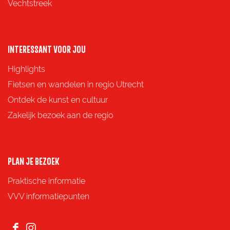
i
i
i
i
Vechtstreek
n
n
n
n
a
a
a
a
o
o
o
o
INTERESSANT VOOR JOU
p
p
p
p
Highlights
F
X
e
W
Fietsen en wandelen in regio Utrecht
a
-
h
Ontdek de kunst en cultuur
c
m
a
Zakelijk bezoek aan de regio
e
a
t
b
i
s
o
l
A
PLAN JE BEZOEK
o
p
Praktische informatie
k
p
VVV informatiepunten