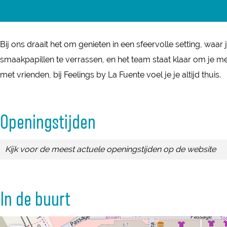
l
a
i
e
e
F
i
c
n
l
e
e
n
e
g
i
l
e
Bij ons draait het om genieten in een sfeervolle setting, w
g
b
s
n
i
l
smaakpapillen te verrassen, en het team staat klaar om je me
s
o
b
g
n
i
met vrienden, bij Feelings by La Fuente voel je je altijd thuis.
b
o
y
s
g
n
y
k
L
b
s
g
L
Openingstijden
F
a
y
b
s
a
e
F
L
y
b
F
Kijk voor de meest actuele openingstijden op de website
e
u
a
L
y
u
l
e
F
a
L
e
i
n
u
F
a
n
In de buurt
n
t
e
u
F
t
g
e
n
e
u
e
s
t
n
e