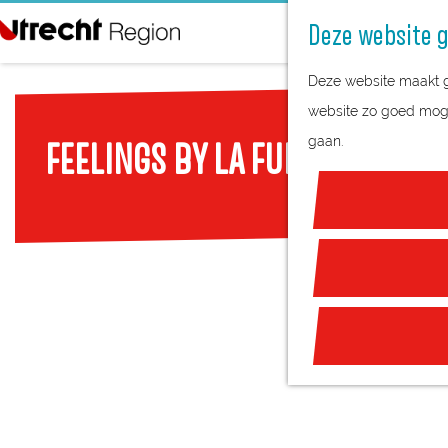
Deze website g
G
Deze website maakt ge
a
website zo goed mogel
n
gaan.
FEELINGS BY LA FUENTE
a
a
r
d
e
h
o
m
e
p