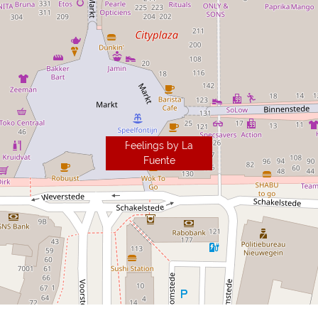
Feelings by La
Fuente