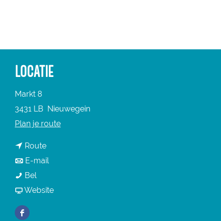
a
g
e
LOCATIE
Markt 8
3431 LB
Nieuwegein
n
Plan je route
a
n
Route
a
a
n
E-mail
r
F
a
a
Bel
F
e
r
a
v
Website
e
e
F
r
a
e
F
l
e
F
n