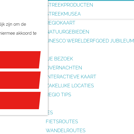
o
STREEKPRODUCTEN
e
STREEKMUSEA
k
REGIOKAART
ijk zijn om de
e
NATUURGEBIEDEN
 hiermee akkoord te
n
UNESCO WERELDERFGOED JUBILEUM
PLAN JE BEZOEK
OVERNACHTEN
INTERACTIEVE KAART
ZAKELIJKE LOCATIES
REGIO TIPS
ROUTES
FIETSROUTES
WANDELROUTES