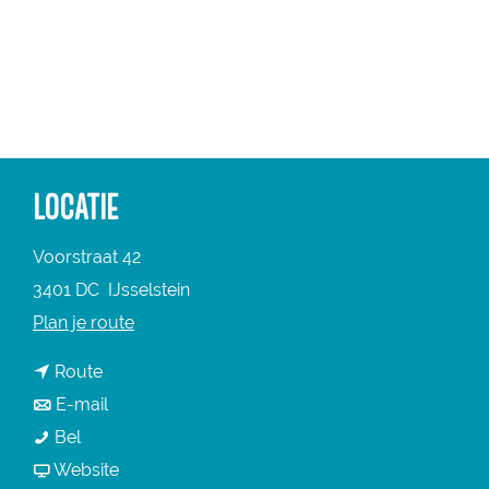
a
g
e
LOCATIE
Voorstraat 42
3401 DC
IJsselstein
n
Plan je route
a
n
Route
a
a
n
E-mail
r
S
a
a
Bel
S
p
r
a
v
Website
p