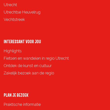
a
a
a
a
Utrecht
g
g
g
g
Utrechtse Heuvelrug
i
i
i
i
Vechtstreek
n
n
n
n
a
a
a
a
o
o
o
o
INTERESSANT VOOR JOU
p
p
p
p
Highlights
F
X
e
W
Fietsen en wandelen in regio Utrecht
a
-
h
Ontdek de kunst en cultuur
c
m
a
Zakelijk bezoek aan de regio
e
a
t
b
i
s
o
l
A
PLAN JE BEZOEK
o
p
Praktische informatie
k
p