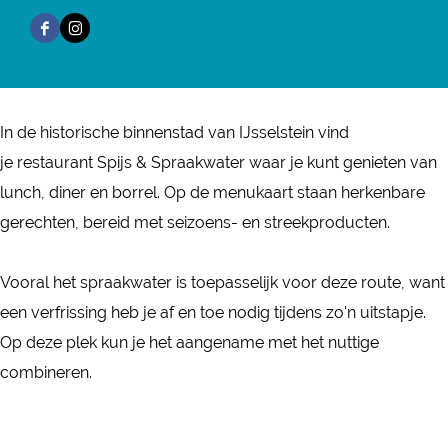
i
S
r
a
i
F
I
j
p
S
n
j
a
n
s
i
p
S
s
c
s
&
j
i
p
&
e
t
S
s
j
i
In de historische binnenstad van IJsselstein vind
S
b
a
p
&
s
j
je restaurant Spijs & Spraakwater waar je kunt genieten van
p
o
g
r
S
&
s
lunch, diner en borrel. Op de menukaart staan herkenbare
r
o
r
a
p
S
&
gerechten, bereid met seizoens- en streekproducten.
a
k
a
a
r
p
S
a
S
m
k
a
r
p
Vooral het spraakwater is toepasselijk voor deze route, want
k
p
S
w
a
a
r
een verfrissing heb je af en toe nodig tijdens zo'n uitstapje.
w
i
p
a
k
a
a
Op deze plek kun je het aangename met het nuttige
a
j
i
t
w
k
a
combineren.
t
s
j
e
a
w
k
e
&
s
r
t
a
w
r