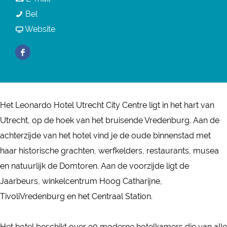
r
L
a
a
Bel
L
e
r
a
v
Website
e
o
L
r
a
o
F
n
e
L
n
n
a
a
o
e
L
a
c
r
n
o
e
r
e
d
a
n
o
Het Leonardo Hotel Utrecht City Centre ligt in het hart van
d
b
o
r
a
n
Utrecht, op de hoek van het bruisende Vredenburg. Aan de
o
o
H
d
r
a
achterzijde van het hotel vind je de oude binnenstad met
H
o
o
o
d
r
haar historische grachten, werfkelders, restaurants, musea
o
k
t
H
o
d
en natuurlijk de Domtoren. Aan de voorzijde ligt de
t
L
e
o
H
o
Jaarbeurs, winkelcentrum Hoog Catharijne,
e
e
l
t
o
H
TivoliVredenburg en het Centraal Station.
l
o
U
e
t
o
U
n
t
l
e
t
Het hotel beschikt over 90 moderne hotelkamers die van alle