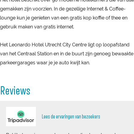
t
a
r
U
l
e
gemakken zijn voorzien. In de gezellige Internet & Coffee-
r
r
e
t
U
l
lounge kun je genieten van een gratis kop koffie of thee en
e
d
c
r
t
U
gebruik maken van gratis internet.
c
o
h
e
r
t
h
H
t
c
e
r
Het Leonardo Hotel Utrecht City Centre ligt op loopafstand
t
o
C
h
c
e
van het Centraal Station en in de buurt zijn genoeg bewaakte
C
t
i
t
h
c
parkeergarages waar je je auto kwijt kan.
i
e
t
C
t
h
t
l
y
i
C
t
y
Reviews
U
C
t
i
C
C
t
e
y
t
i
e
r
n
C
y
t
n
e
t
e
C
y
Lees de ervaringen van bezoekers
t
c
r
n
e
C
r