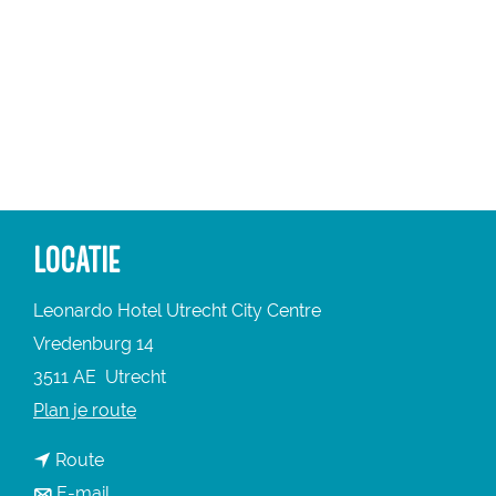
a
g
e
LOCATIE
Leonardo Hotel Utrecht City Centre
Vredenburg 14
3511 AE
Utrecht
n
Plan je route
a
n
Route
a
a
n
E-mail