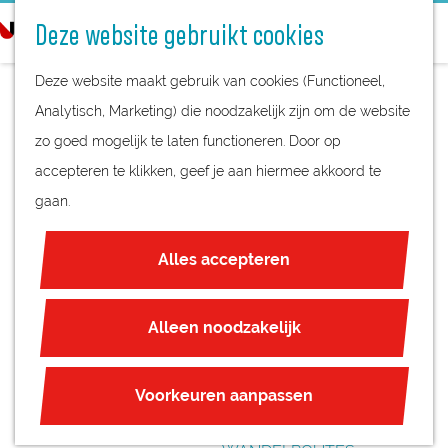
STREEKPRODUCTEN
o
Deze website gebruikt cookies
STREEKMUSEA
e
G
REGIOKAART
k
Deze website maakt gebruik van cookies (Functioneel,
a
NATUURGEBIEDEN
e
Analytisch, Marketing) die noodzakelijk zijn om de website
n
UNESCO WERELDERFGOED
n
zo goed mogelijk te laten functioneren. Door op
a
KEEK
JUBILEUM
accepteren te klikken, geef je aan hiermee akkoord te
a
gaan.
r
PLAN JE BEZOEK
d
OVERNACHTEN
Alles accepteren
e
INTERACTIEVE KAART
h
ZAKELIJKE LOCATIES
o
Alleen noodzakelijk
REGIO TIPS
m
e
ROUTES
Voorkeuren aanpassen
p
FIETSROUTES
a