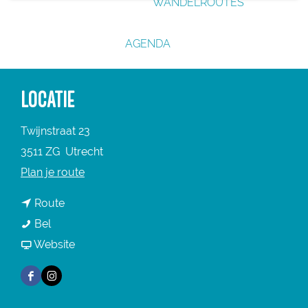
WANDELROUTES
g
e
AGENDA
LOCATIE
Twijnstraat 23
3511 ZG
Utrecht
n
Plan je route
a
n
Route
a
K
a
Bel
r
E
a
v
Website
K
E
r
a
E
F
I
K
K
n
E
a
n
E
K