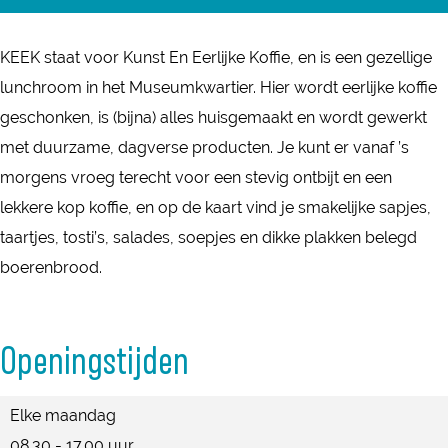
K
c
s
E
E
e
t
K
E
KEEK staat voor Kunst En Eerlijke Koffie, en is een gezellige
b
a
K
lunchroom in het Museumkwartier. Hier wordt eerlijke koffie
o
g
geschonken, is (bijna) alles huisgemaakt en wordt gewerkt
o
r
met duurzame, dagverse producten. Je kunt er vanaf ’s
k
a
morgens vroeg terecht voor een stevig ontbijt en een
K
m
lekkere kop koffie, en op de kaart vind je smakelijke sapjes,
E
K
taartjes, tosti’s, salades, soepjes en dikke plakken belegd
E
E
boerenbrood.
K
E
K
Openingstijden
Elke maandag
08.30 - 17.00 uur