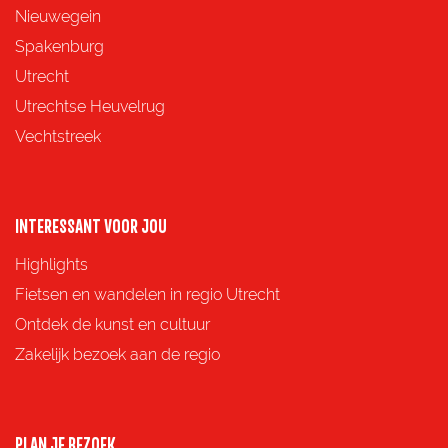
e
e
e
e
Nieuwegein
p
p
p
p
Spakenburg
a
a
a
a
Utrecht
g
g
g
g
Utrechtse Heuvelrug
i
i
i
i
Vechtstreek
n
n
n
n
a
a
a
a
o
o
o
o
INTERESSANT VOOR JOU
p
p
p
p
Highlights
F
X
e
W
Fietsen en wandelen in regio Utrecht
a
-
h
Ontdek de kunst en cultuur
c
m
a
Zakelijk bezoek aan de regio
e
a
t
b
i
s
o
l
A
PLAN JE BEZOEK