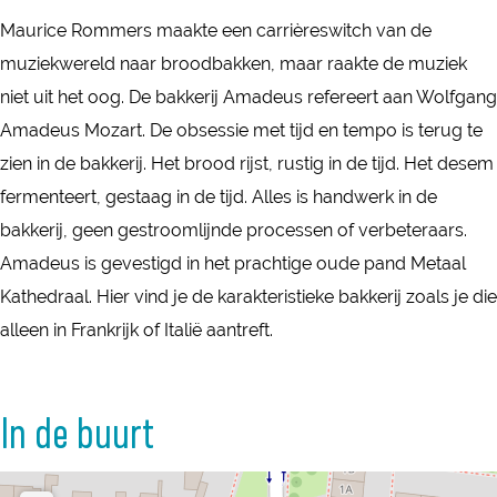
B
B
k
Maurice Rommers maakte een carrièreswitch van de
a
a
k
muziekwereld naar broodbakken, maar raakte de muziek
k
k
e
niet uit het oog. De bakkerij Amadeus refereert aan Wolfgang
k
k
r
Amadeus Mozart. De obsessie met tijd en tempo is terug te
e
e
i
zien in de bakkerij. Het brood rijst, rustig in de tijd. Het desem
r
r
j
fermenteert, gestaag in de tijd. Alles is handwerk in de
i
i
A
bakkerij, geen gestroomlijnde processen of verbeteraars.
j
j
m
Amadeus is gevestigd in het prachtige oude pand Metaal
A
A
a
Kathedraal. Hier vind je de karakteristieke bakkerij zoals je die
m
m
d
alleen in Frankrijk of Italië aantreft.
a
a
e
d
d
u
e
e
In de buurt
s
u
u
s
s