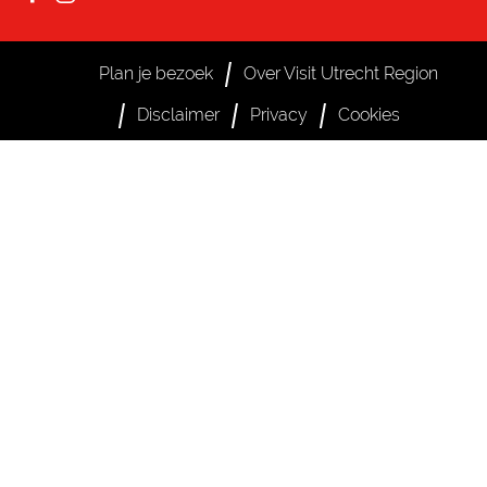
F
I
a
n
c
s
Plan je bezoek
Over Visit Utrecht Region
e
t
Disclaimer
Privacy
Cookies
b
a
o
g
o
r
k
a
V
m
i
V
s
i
i
s
t
i
U
t
t
U