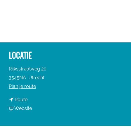
a
g
e
LOCATIE
Rijksstraatweg 20
3545NA
Utrecht
n
Plan je route
a
n
Route
a
a
v
Website
r
a
a
B
r
n
a