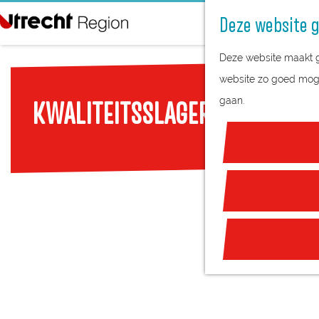
Deze website g
G
Deze website maakt ge
a
website zo goed mogel
n
gaan.
KWALITEITSSLAGERIJ DE GOEIJ
a
a
r
d
e
h
o
m
e
p