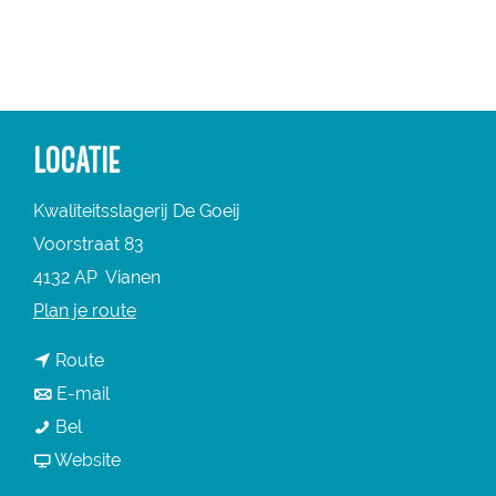
a
g
e
LOCATIE
Kwaliteitsslagerij De Goeij
Voorstraat 83
4132 AP
Vianen
n
Plan je route
a
n
Route
a
a
n
E-mail
r
K
a
a
Bel
K
w
r
a
v
Website
w
a
K
r
a