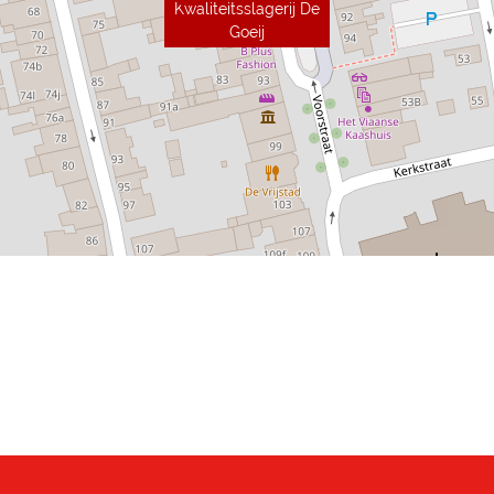
Kwaliteitsslagerij De
Goeij