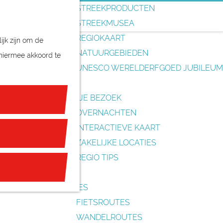
o
STREEKPRODUCTEN
e
STREEKMUSEA
k
REGIOKAART
ijk zijn om de
e
NATUURGEBIEDEN
 hiermee akkoord te
n
UNESCO WERELDERFGOED JUBILEUM
PLAN JE BEZOEK
OVERNACHTEN
INTERACTIEVE KAART
ZAKELIJKE LOCATIES
REGIO TIPS
ROUTES
FIETSROUTES
WANDELROUTES